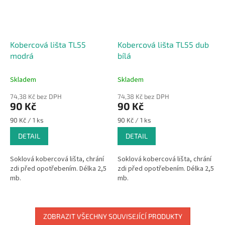
Kobercová lišta TL55
Kobercová lišta TL55 dub
modrá
bílá
Skladem
Skladem
74,38 Kč bez DPH
74,38 Kč bez DPH
90 Kč
90 Kč
Měrná
Měrná
90 Kč / 1 ks
90 Kč / 1 ks
cena:
cena:
DETAIL
DETAIL
Soklová kobercová lišta, chrání
Soklová kobercová lišta, chrání
zdi před opotřebením. Délka 2,5
zdi před opotřebením. Délka 2,5
mb.
mb.
ZOBRAZIT VŠECHNY SOUVISEJÍCÍ PRODUKTY