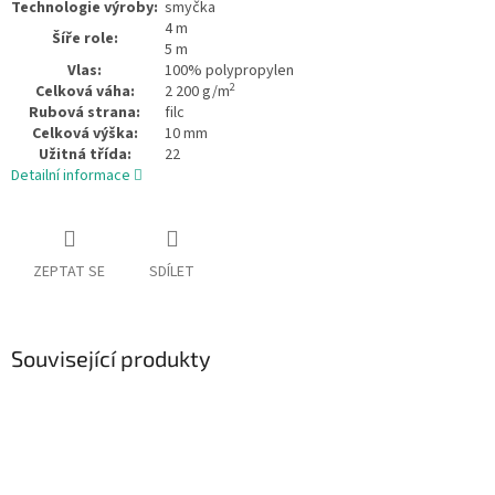
Technologie výroby:
smyčka
4 m
Šíře role:
5 m
Vlas:
100% polypropylen
2
Celková váha:
2 200 g/m
Rubová strana:
filc
Celková výška:
10 mm
Užitná třída:
22
Detailní informace
ZEPTAT SE
SDÍLET
Související produkty