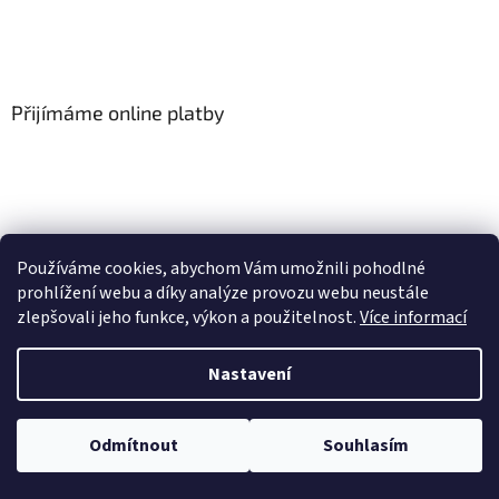
Přijímáme online platby
Používáme cookies, abychom Vám umožnili pohodlné
prohlížení webu a díky analýze provozu webu neustále
zlepšovali jeho funkce, výkon a použitelnost.
Více informací
Vytvořil Shoptet
Nastavení
Copyright 2026
Floor-Shop.cz
. Všechna práva vyhrazena.
Odmítnout
Souhlasím