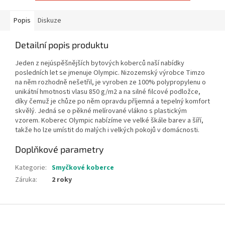
Popis
Diskuze
Detailní popis produktu
Jeden z nejúspěšnějších bytových koberců naší nabídky
posledních let se jmenuje Olympic. Nizozemský výrobce Timzo
na něm rozhodně nešetřil, je vyroben ze 100% polypropylenu o
unikátní hmotnosti vlasu 850 g/m2 a na silné filcové podložce,
díky čemuž je chůze po něm opravdu příjemná a tepelný komfort
skvělý. Jedná se o pěkné melírované vlákno s plastickým
vzorem. Koberec Olympic nabízíme ve velké škále barev a šíří,
takže ho lze umístit do malých i velkých pokojů v domácnosti.
Doplňkové parametry
Kategorie
:
Smyčkové koberce
Záruka
:
2 roky
Z
á