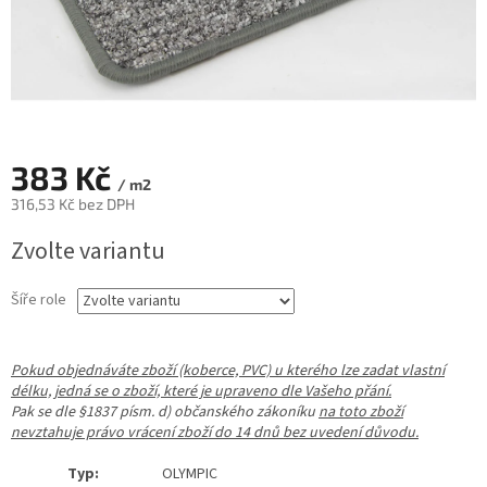
383 Kč
/ m2
316,53 Kč bez DPH
Měrná
Zvolte variantu
cena:
Šíře role
Pokud objednáváte zboží (koberce, PVC) u kterého lze zadat vlastní
délku, jedná se o zboží, které je upraveno dle Vašeho přání.
Pak se dle §1837 písm. d) občanského zákoníku
na toto zboží
nevztahuje právo vrácení zboží do 14 dnů bez uvedení důvodu.
Typ:
OLYMPIC