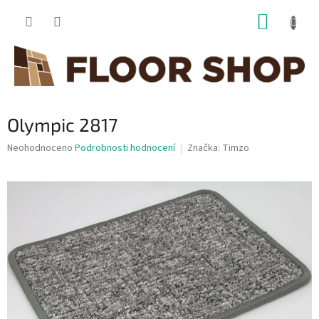
Přejít
NÁKUP
na
obsah
KOŠÍK
Olympic 2817
Průměrné
Neohodnoceno
Podrobnosti hodnocení
Značka:
Timzo
hodnocení
produktu
je
0,0
z
5
hvězdiček.