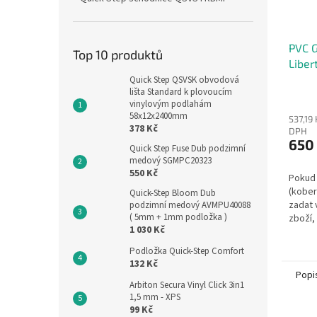
PVC G
Top 10 produktů
Liber
Count
Quick Step QSVSK obvodová
lišta Standard k plovoucím
vinylovým podlahám
58x12x2400mm
537,19
378 Kč
DPH
650
Quick Step Fuse Dub podzimní
medový SGMPC20323
550 Kč
Pokud 
(kober
Quick-Step Bloom Dub
zadat 
podzimní medový AVMPU40088
( 5mm + 1mm podložka )
zboží,
1 030 Kč
Vašeho
písm. 
Podložka Quick-Step Comfort
zákoník
132 Kč
Popi
Arbiton Secura Vinyl Click 3in1
1,5 mm - XPS
99 Kč