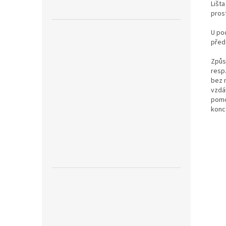
Lišta
pros
U po
před
Způs
resp
bez 
vzdá
pomo
konc