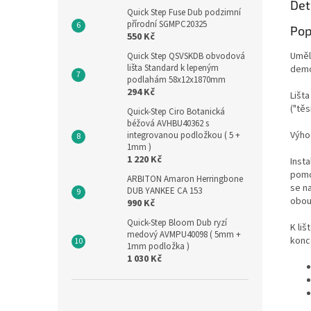
Det
Quick Step Fuse Dub podzimní
přírodní SGMPC20325
Pop
550 Kč
Uměl
Quick Step QSVSKDB obvodová
lišta Standard k lepeným
demo
podlahám 58x12x1870mm
294 Kč
Lišt
("tě
Quick-Step Ciro Botanická
béžová AVHBU40362 s
Výhod
integrovanou podložkou ( 5 +
1mm )
1 220 Kč
Insta
pomo
ARBITON Amaron Herringbone
se na
DUB YANKEE CA 153
obou
990 Kč
Quick-Step Bloom Dub ryzí
K liš
medový AVMPU40098 ( 5mm +
konc
1mm podložka )
1 030 Kč