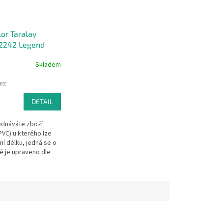
or Taralay
 2242 Legend
 šíře 2m
Skladem
bez
DETAIL
ednáváte zboží
PVC) u kterého lze
ní délku, jedná se o
é je upraveno dle
ní.Pak se dle §1837
bčanského
...