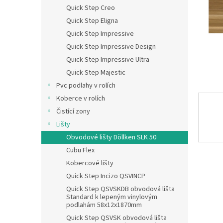
n
Quick Step Creo
e
Quick Step Eligna
l
Quick Step Impressive
Quick Step Impressive Design
Quick Step Impressive Ultra
Quick Step Majestic
Pvc podlahy v rolích
Koberce v rolích
Čistící zony
Lišty
Obvodové lišty Döllken SLK 50
Cubu Flex
Kobercové lišty
Quick Step Incizo QSVINCP
Quick Step QSVSKDB obvodová lišta
Standard k lepeným vinylovým
podlahám 58x12x1870mm
Quick Step QSVSK obvodová lišta