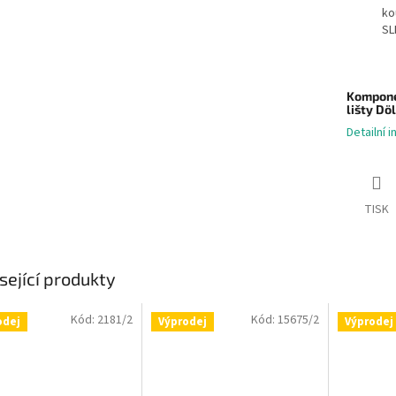
ko
SL
Kompone
lišty
Döl
Detailní 
TISK
sející produkty
Kód:
2181/2
Kód:
15675/2
odej
Výprodej
Výprodej