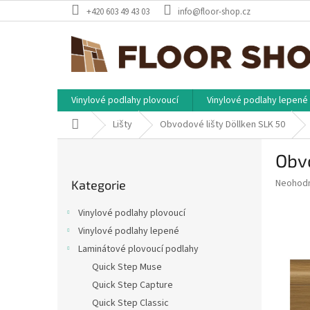
Přejít
+420 603 49 43 03
info@floor-shop.cz
na
obsah
Vinylové podlahy plovoucí
Vinylové podlahy lepené
Domů
Lišty
Obvodové lišty Döllken SLK 50
P
Obvo
o
Přeskočit
s
Průměr
Neohod
Kategorie
kategorie
t
hodnoce
r
produkt
Vinylové podlahy plovoucí
a
je
Vinylové podlahy lepené
0,0
n
z
Laminátové plovoucí podlahy
n
5
í
Quick Step Muse
hvězdič
p
Quick Step Capture
a
Quick Step Classic