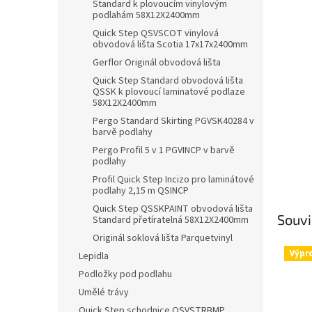
Standard k plovoucím vinylovým
podlahám 58X12X2400mm
Quick Step QSVSCOT vinylová
obvodová lišta Scotia 17x17x2400mm
Gerflor Originál obvodová lišta
Quick Step Standard obvodová lišta
QSSK k plovoucí laminatové podlaze
58X12X2400mm
Pergo Standard Skirting PGVSK40284 v
barvě podlahy
Pergo Profil 5 v 1 PGVINCP v barvě
podlahy
Profil Quick Step Incizo pro laminátové
podlahy 2,15 m QSINCP
Quick Step QSSKPAINT obvodová lišta
Souvi
Standard přetíratelná 58X12X2400mm
Originál soklová lišta Parquetvinyl
Výpr
Lepidla
Podložky pod podlahu
Umělé trávy
Quick Step schodnice QSVSTRBMP