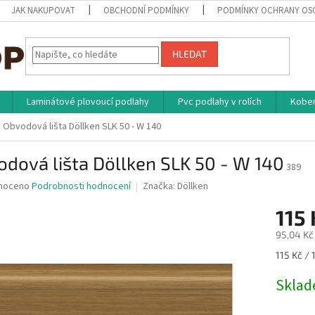
JAK NAKUPOVAT
OBCHODNÍ PODMÍNKY
PODMÍNKY OCHRANY OS
HLEDAT
Laminátové plovoucí podlahy
Pvc podlahy v rolích
Kober
Obvodová lišta Döllken SLK 50 - W 140
dová lišta Döllken SLK 50 - W 140
389
né
noceno
Podrobnosti hodnocení
Značka:
Döllken
ní
115
u
95,04 Kč
Měrná
115 Kč / 
cena:
ek.
Skla