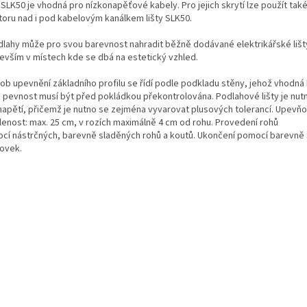
 SLK50 je vhodná pro nízkonapěťové kabely. Pro jejich skrytí lze použít tak
toru nad i pod kabelovým kanálkem lišty SLK50.
dlahy může pro svou barevnost nahradit běžně dodávané elektrikářské lišty
evším v místech kde se dbá na estetický vzhled.
ob upevnění základního profilu se řídí podle podkladu stěny, jehož vhodná k
. pevnost musí být před pokládkou překontrolována. Podlahové lišty je nut
napětí, přičemž je nutno se zejména vyvarovat plusových tolerancí. Upevňo
lenost: max. 25 cm, v rozích maximálně 4 cm od rohu. Provedení rohů
cí nástrčných, barevně sladěných rohů a koutů. Ukončení pomocí barevně
ovek.