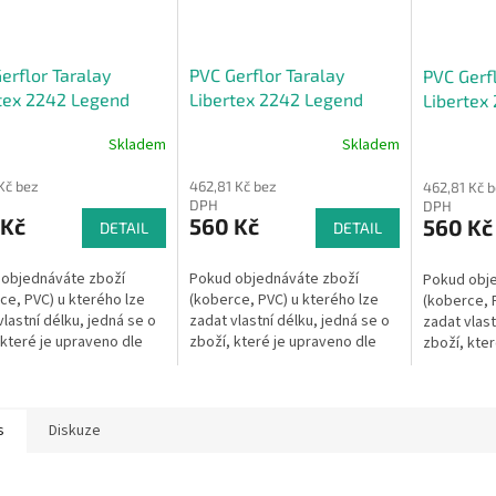
erflor Taralay
PVC Gerflor Taralay
PVC Gerfl
tex 2242 Legend
Libertex 2242 Legend
Libertex
ry
Country - šíře 4m
Country -
Skladem
Skladem
 Kč bez
462,81 Kč bez
462,81 Kč 
DPH
DPH
 Kč
560 Kč
560 Kč
DETAIL
DETAIL
objednáváte zboží
Pokud objednáváte zboží
Pokud obj
ce, PVC) u kterého lze
(koberce, PVC) u kterého lze
(koberce, 
vlastní délku, jedná se o
zadat vlastní délku, jedná se o
zadat vlast
 které je upraveno dle
zboží, které je upraveno dle
zboží, kter
 přání.Pak se dle §1837
Vašeho přání.Pak se dle §1837
Vašeho přá
d) občanského
písm. d) občanského
písm. d) o
u na...
zákoníku na...
zákoníku na
s
Diskuze