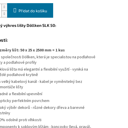
Přidat do košíku
ý výkres lišty Döllken SLK 50:
sti:
změry lišt: 50 x 25 x 2500 mm = 1 kus
 společnosti Döllken, která je specialistou na podlahové
šty a podlahové profily
lová lišta má elegantní a flexibilní využití - vyniká na
ždé podlahové krytině
 velký kabelový kanál - kabel je vyměnitelný bez
montáže lišty
adné a flexibilní upevnění
opticky perfektním povrchem
roký výběr dekorů - různé dekory dřeva a barevné
stníny
0% odolné proti vlhkosti
mponenty k soklovým lištám - koncovky (levá, pravá),