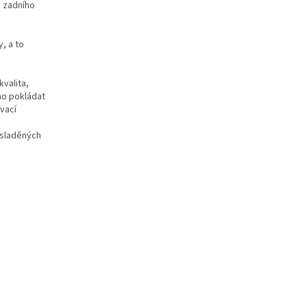
é zadního
, a to
valita,
no pokládat
vací
 sladěných