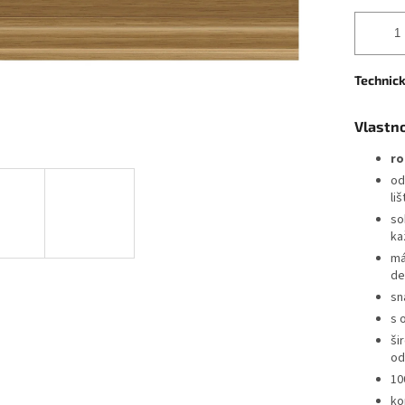
Technick
Vlastno
ro
od
li
sok
ka
má
de
sn
s 
ši
od
10
ko