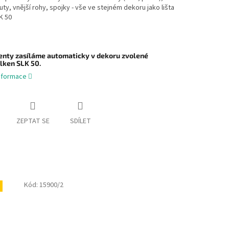
uty, vnější rohy, spojky - vše ve stejném dekoru jako lišta
K 50
nty zasíláme automaticky v dekoru zvolené
lken SLK 50.
informace
ZEPTAT SE
SDÍLET
Kód:
15900/2