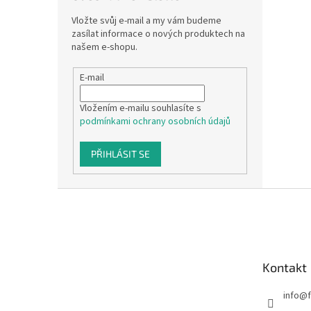
Vložte svůj e-mail a my vám budeme
zasílat informace o nových produktech na
našem e-shopu.
E-mail
Vložením e-mailu souhlasíte s
podmínkami ochrany osobních údajů
PŘIHLÁSIT SE
Z
á
p
a
t
Kontakt
í
info
@