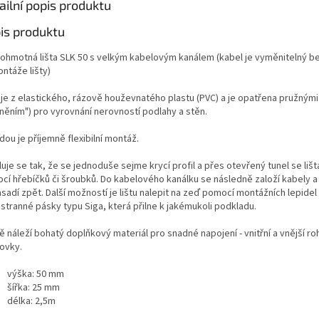
ailní popis produktu
is produktu
ohmotná lišta SLK 50 s velkým kabelovým kanálem (kabel je vyměnitelný b
ntáže lišty)
a je z elastického, rázově houževnatého plastu (PVC) a je opatřena pružným
sněním") pro vyrovnání nerovností podlahy a stěn.
ou je příjemně flexibilní montáž.
luje se tak, že se jednoduše sejme krycí profil a přes otevřený tunel se lišt
cí hřebíčků či šroubků. Do kabelového kanálku se následně založí kabely a k
sadí zpět. Další možností je lištu nalepit na zeď pomocí montážních lepide
stranné pásky typu Siga, která přilne k jakémukoli podkladu.
tě náleží bohatý doplňkový materiál pro snadné napojení - vnitřní a vnější ro
ovky.
výška: 50 mm
šířka: 25 mm
délka: 2,5m