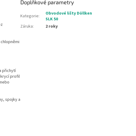
Doplňkové parametry
Obvodové lišty Döllken
Kategorie
:
SLK 50
ez
Záruka
:
2 roky
i chlopněmi
a přichytí
rycí profil
l nebo
hy, spojky a