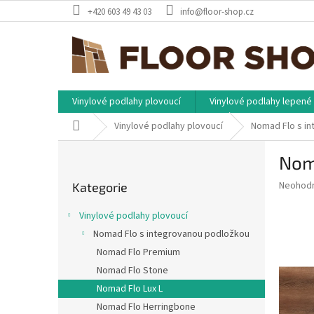
Přejít
+420 603 49 43 03
info@floor-shop.cz
na
obsah
Vinylové podlahy plovoucí
Vinylové podlahy lepené
Domů
Vinylové podlahy plovoucí
Nomad Flo s i
P
Nom
o
Přeskočit
s
Průměr
Neohod
Kategorie
kategorie
t
hodnoce
r
produkt
Vinylové podlahy plovoucí
a
je
Nomad Flo s integrovanou podložkou
0,0
n
z
Nomad Flo Premium
n
5
í
Nomad Flo Stone
hvězdič
p
Nomad Flo Lux L
a
Nomad Flo Herringbone