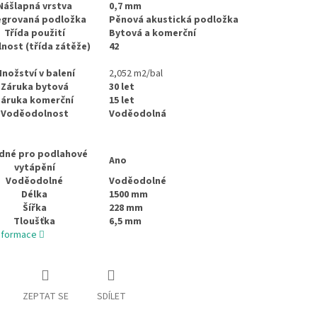
Nášlapná vrstva
0,7 mm
egrovaná podložka
Pěnová akustická podložka
Třída použití
Bytová a komerční
nost (třída zátěže)
42
nožství v balení
2,052 m2/bal
Záruka bytová
30 let
Záruka komerční
15 let
Voděodolnost
Voděodolná
dné pro podlahové
Ano
vytápění
Voděodolné
Voděodolné
Délka
1500 mm
Šířka
228 mm
Tloušťka
6,5 mm
informace
ZEPTAT SE
SDÍLET