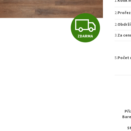
1.
Kolik 
2.
Prořez
Z
2.
Obdrží
3.
Za cen
ZDARMA
D
5.
Počet 
A
R
M
Při
Bare
A
S