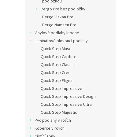
podložkou
Pergo Pro bez podložky
Pergo Viskan Pro
Pergo Namsen Pro
Vinylové podlahy lepené
Laminátové plovoucí podlahy
Quick Step Muse
Quick Step Capture
Quick Step Classic
Quick Step Creo
Quick Step Eligna
Quick Step Impressive
Quick Step Impressive Design
Quick Step Impressive Ultra
Quick Step Majestic
Pvc podlahy v rolích
Koberce v rolích
Čistící zony