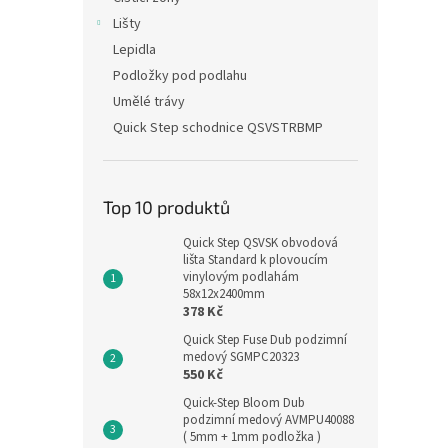
Lišty
Lepidla
Podložky pod podlahu
Umělé trávy
Quick Step schodnice QSVSTRBMP
Top 10 produktů
Quick Step QSVSK obvodová
lišta Standard k plovoucím
vinylovým podlahám
58x12x2400mm
378 Kč
Quick Step Fuse Dub podzimní
medový SGMPC20323
550 Kč
Quick-Step Bloom Dub
podzimní medový AVMPU40088
( 5mm + 1mm podložka )