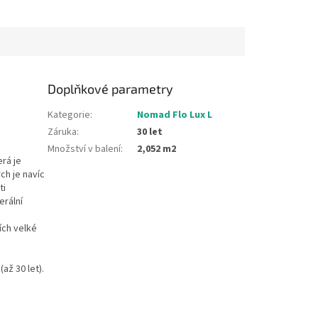
Doplňkové parametry
Kategorie
:
Nomad Flo Lux L
Záruka
:
30 let
Množství v balení
:
2,052 m2
erá je
ch je navíc
ti
erální
ích velké
až 30 let).