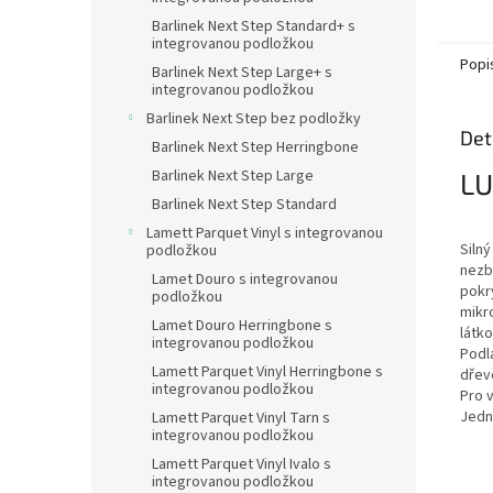
Barlinek Next Step Standard+ s
integrovanou podložkou
Popi
Barlinek Next Step Large+ s
integrovanou podložkou
Barlinek Next Step bez podložky
Det
Barlinek Next Step Herringbone
Barlinek Next Step Large
LU
Barlinek Next Step Standard
Lamett Parquet Vinyl s integrovanou
Silný
podložkou
nezb
Lamet Douro s integrovanou
pokr
podložkou
mikr
Lamet Douro Herringbone s
látk
integrovanou podložkou
Podl
Lamett Parquet Vinyl Herringbone s
dřev
integrovanou podložkou
Pro v
Jedná
Lamett Parquet Vinyl Tarn s
integrovanou podložkou
Lamett Parquet Vinyl Ivalo s
integrovanou podložkou