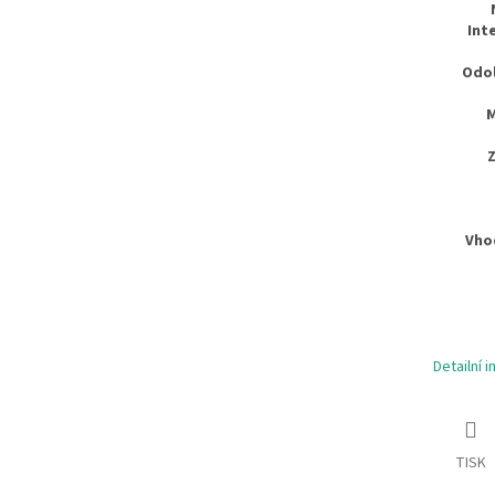
Int
Odol
M
Vho
Detailní 
TISK