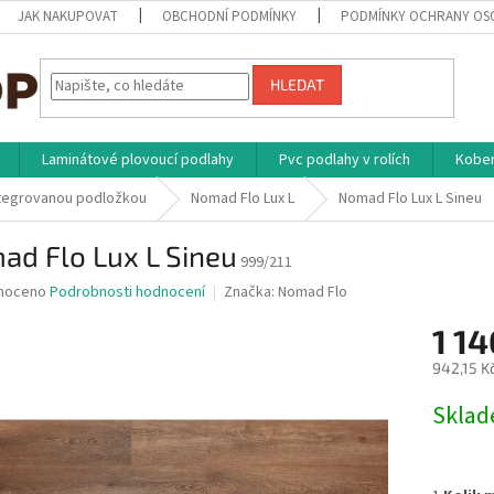
JAK NAKUPOVAT
OBCHODNÍ PODMÍNKY
PODMÍNKY OCHRANY OS
HLEDAT
Laminátové plovoucí podlahy
Pvc podlahy v rolích
Kober
ntegrovanou podložkou
Nomad Flo Lux L
Nomad Flo Lux L Sineu
ad Flo Lux L Sineu
999/211
né
noceno
Podrobnosti hodnocení
Značka:
Nomad Flo
ní
1 1
u
942,15 K
Měrná
Skla
cena:
ek.