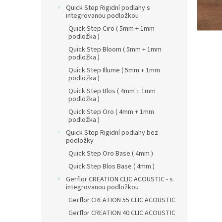
n
Quick Step Rigidní podlahy s
e
integrovanou podložkou
l
Quick Step Ciro ( 5mm + 1mm
podložka )
Quick Step Bloom ( 5mm + 1mm
podložka )
Quick Step Illume ( 5mm + 1mm
podložka )
Quick Step Blos ( 4mm + 1mm
podložka )
Quick Step Oro ( 4mm + 1mm
podložka )
Quick Step Rigidní podlahy bez
podložky
Quick Step Oro Base ( 4mm )
Quick Step Blos Base ( 4mm )
Gerflor CREATION CLIC ACOUSTIC - s
integrovanou podložkou
Gerflor CREATION 55 CLIC ACOUSTIC
Gerflor CREATION 40 CLIC ACOUSTIC