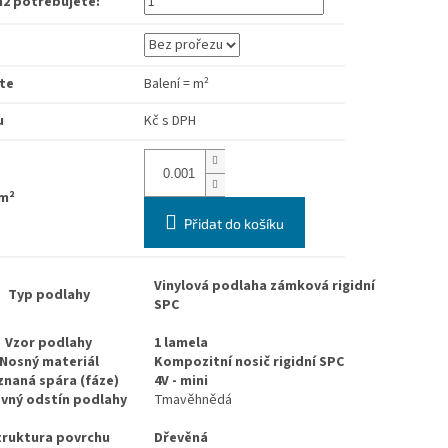
m2 potřebujete:
te
Balení
=
m²
u
Kč
s DPH
m²
Přidat do košíku
Vinylová podlaha zámková rigidní
Typ podlahy
SPC
Vzor podlahy
1 lamela
Nosný materiál
Kompozitní nosič rigidní SPC
znaná spára (fáze)
4V - mini
vný odstín podlahy
Tmavěhnědá
truktura povrchu
Dřevěná