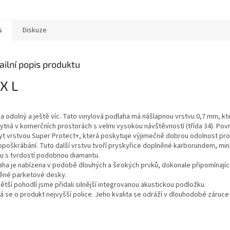
s
Diskuze
ailní popis produktu
X L
 a odolný a ještě víc. Tato vinylová podlaha má nášlapnou vrstvu 0,7 mm, kt
ytná v komerčních prostorách s velmi vysokou návštěvností (třída 34). Povr
yt vrstvou Super Protect+, která poskytuje výjimečně dobrou odolnost pro
opoškrábání. Tuto další vrstvu tvoří pryskyřice doplněné karborundem, min
ou s tvrdostí podobnou diamantu.
aha je nabízena v podobě dlouhých a širokých prvků, dokonale připomínajíc
ěné parketové desky.
ětší pohodlí jsme přidali silnější integrovanou akustickou podložku.
 se o produkt nejvyšší police. Jeho kvalita se odráží v dlouhodobé záruce (