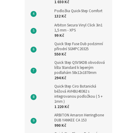
1 030 Kč
Podložka Quick-Step Comfort
132 Kč
Arbiton Secura Vinyl Click 3in1
1,5 mm - XPS
99 Kč
Quick Step Fuse Dub podzimní
přírodní SGMPC20325
550 Kč
Quick Step QSVSKDB obvodová
lišta Standard k lepeným
podlahám 58x12x1870mm
294 Kč
Quick-Step Ciro Botanická
béžová AVHBU40362 s
integrovanou podložkou ( 5 +
1mm )
1 220 Kč
ARBITON Amaron Herringbone
DUB YANKEE CA 153
990 Kč