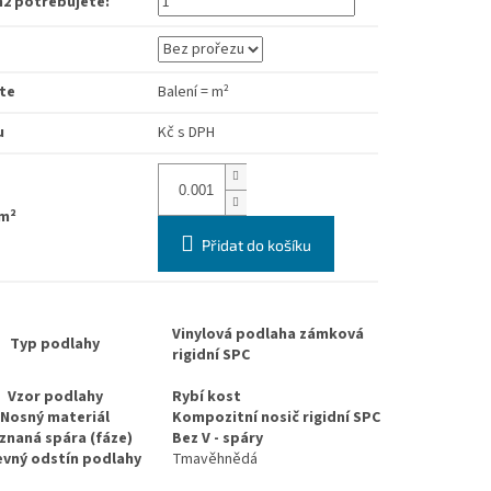
m2 potřebujete:
te
Balení
=
m²
u
Kč
s DPH
m²
Přidat do košíku
Vinylová podlaha zámková
Typ podlahy
rigidní SPC
Vzor podlahy
Rybí kost
Nosný materiál
Kompozitní nosič rigidní SPC
znaná spára (fáze)
Bez V - spáry
evný odstín podlahy
Tmavěhnědá