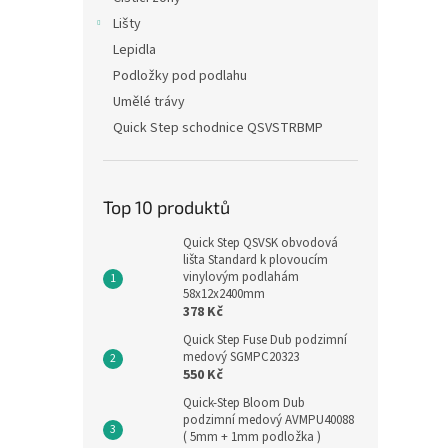
Lišty
Lepidla
Podložky pod podlahu
Umělé trávy
Quick Step schodnice QSVSTRBMP
Top 10 produktů
Quick Step QSVSK obvodová
lišta Standard k plovoucím
vinylovým podlahám
58x12x2400mm
378 Kč
Quick Step Fuse Dub podzimní
medový SGMPC20323
550 Kč
Quick-Step Bloom Dub
podzimní medový AVMPU40088
( 5mm + 1mm podložka )