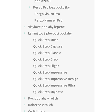
podložkou
Pergo Pro bez podložky
Pergo Viskan Pro
Pergo Namsen Pro
Vinylové podlahy lepené
Laminátové plovoucí podlahy
Quick Step Muse
Quick Step Capture
Quick Step Classic
Quick Step Creo
Quick Step Eligna
Quick Step Impressive
Quick Step Impressive Design
Quick Step Impressive Ultra
Quick Step Majestic
Pvc podlahy v rolích
Koberce v rolích
Čistící zony