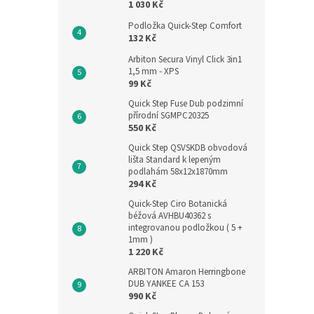
1 030 Kč
Podložka Quick-Step Comfort
132 Kč
Arbiton Secura Vinyl Click 3in1
1,5 mm - XPS
99 Kč
Quick Step Fuse Dub podzimní
přírodní SGMPC20325
550 Kč
Quick Step QSVSKDB obvodová
lišta Standard k lepeným
podlahám 58x12x1870mm
294 Kč
Quick-Step Ciro Botanická
béžová AVHBU40362 s
integrovanou podložkou ( 5 +
1mm )
1 220 Kč
ARBITON Amaron Herringbone
DUB YANKEE CA 153
990 Kč