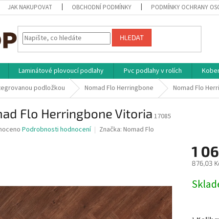
JAK NAKUPOVAT
OBCHODNÍ PODMÍNKY
PODMÍNKY OCHRANY OS
HLEDAT
Laminátové plovoucí podlahy
Pvc podlahy v rolích
Kober
ntegrovanou podložkou
Nomad Flo Herringbone
Nomad Flo Herr
d Flo Herringbone Vitoria
17085
né
noceno
Podrobnosti hodnocení
Značka:
Nomad Flo
ní
1 0
u
876,03 K
Měrná
Skla
cena:
ek.