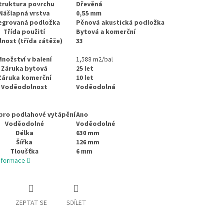
truktura povrchu
Dřevěná
Nášlapná vrstva
0,55 mm
egrovaná podložka
Pěnová akustická podložka
Třída použití
Bytová a komerční
nost (třída zátěže)
33
nožství v balení
1,588 m2/bal
Záruka bytová
25 let
Záruka komerční
10 let
Voděodolnost
Voděodolná
pro podlahové vytápění
Ano
Voděodolné
Voděodolné
Délka
630 mm
Šířka
126 mm
Tloušťka
6 mm
informace
ZEPTAT SE
SDÍLET