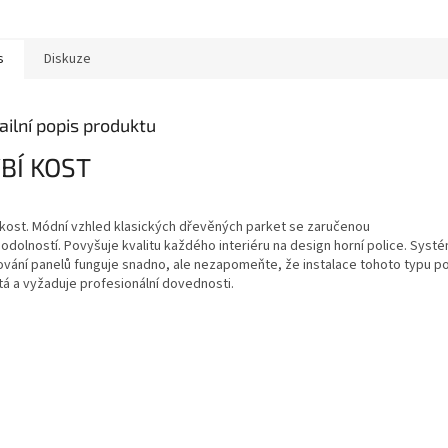
s
Diskuze
ailní popis produktu
BÍ KOST
 kost. Módní vzhled klasických dřevěných parket se zaručenou
odolností. Povyšuje kvalitu každého interiéru na design horní police. Syst
ování panelů funguje snadno, ale nezapomeňte, že instalace tohoto typu po
tá a vyžaduje profesionální dovednosti.