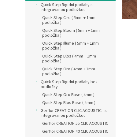
n
Quick Step Rigidní podlahy s
e
integrovanou podložkou
l
Quick Step Ciro ( 5mm + 1mm
podložka )
Quick Step Bloom ( 5mm + 1mm
podložka )
Quick Step Illume ( 5mm + 1mm
podložka )
Quick Step Blos ( 4mm + 1mm
podložka )
Quick Step Oro ( 4mm + 1mm
podložka )
Quick Step Rigidní podlahy bez
podložky
Quick Step Oro Base ( 4mm )
Quick Step Blos Base ( 4mm )
Gerflor CREATION CLIC ACOUSTIC - s
integrovanou podložkou
Gerflor CREATION 55 CLIC ACOUSTIC
Gerflor CREATION 40 CLIC ACOUSTIC