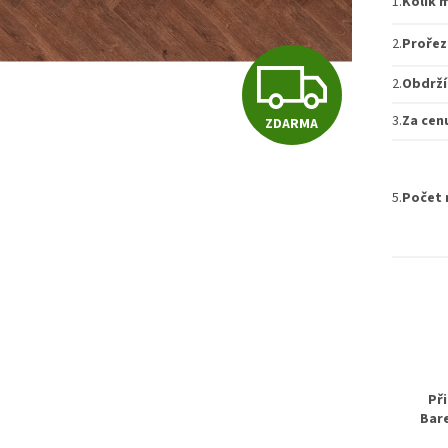
1.
Kolik 
2.
Prořez
Z
2.
Obdrží
3.
Za cen
ZDARMA
D
5.
Počet 
A
R
M
Při
A
Bar