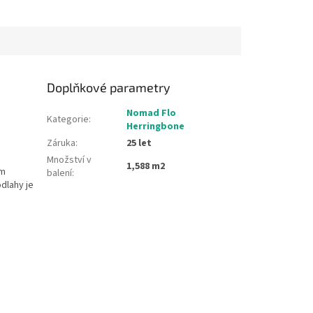
Doplňkové parametry
Nomad Flo
Kategorie
:
Herringbone
Záruka
:
25 let
Množství v
1,588 m2
ém
balení
:
dlahy je