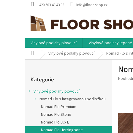
Přejít
+420 603 49 43 03
info@floor-shop.cz
na
obsah
Vinylové podlahy plovoucí
Vinylové podlahy lepené
Domů
Vinylové podlahy plovoucí
Nomad Flo s i
P
Noma
o
Přeskočit
s
Průměr
Neohod
Kategorie
kategorie
t
hodnoce
r
produkt
Vinylové podlahy plovoucí
a
je
Nomad Flo s integrovanou podložkou
0,0
n
z
Nomad Flo Premium
n
5
í
Nomad Flo Stone
hvězdič
p
Nomad Flo Lux L
a
Nomad Flo Herringbone