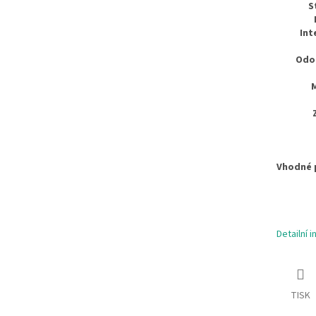
S
Int
Odol
M
Vhodné 
Detailní 
TISK