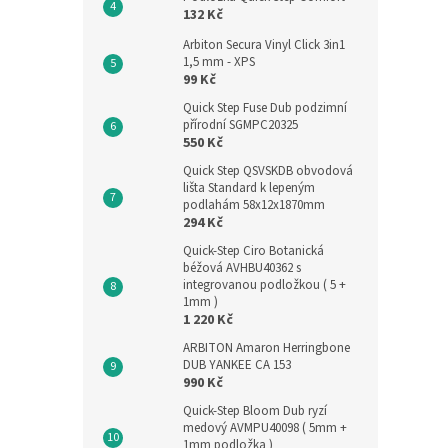
132 Kč
Arbiton Secura Vinyl Click 3in1
1,5 mm - XPS
99 Kč
Quick Step Fuse Dub podzimní
přírodní SGMPC20325
550 Kč
Quick Step QSVSKDB obvodová
lišta Standard k lepeným
podlahám 58x12x1870mm
294 Kč
Quick-Step Ciro Botanická
béžová AVHBU40362 s
integrovanou podložkou ( 5 +
1mm )
1 220 Kč
ARBITON Amaron Herringbone
DUB YANKEE CA 153
990 Kč
Quick-Step Bloom Dub ryzí
medový AVMPU40098 ( 5mm +
1mm podložka )