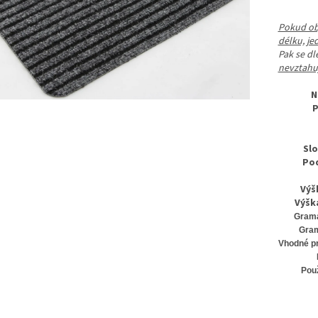
Pokud obj
délku, je
Pak se d
nevztahuj
N
P
Slo
Pod
Výš
Výšk
Gramá
Gram
Vhodné pr
Použ