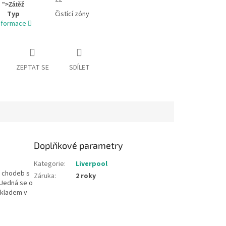
">Zátěž
Typ
Čistící zóny
informace
ZEPTAT SE
SDÍLET
Doplňkové parametry
Kategorie
:
Liverpool
i chodeb s
Záruka
:
2 roky
 Jedná se o
skladem v