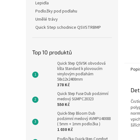
Lepidla
Podložky pod podlahu
Umělé trávy
Quick Step schodnice QSVSTRBMP
Top 10 produktů
Quick Step QSVSK obvodová
lišta Standard k plovoucím
Popi
vinylovým podlahám
58x12x2400mm
378 Kč
Det
Quick Step Fuse Dub podzimní
medový SGMPC20323
Čist
550 Kč
poly
norm
Quick-Step Bloom Dub
podzimní medový AVMPU40088
vpic
( 5mm + 1mm podložka )
šíříc
1 030 Kč
Podložka Quick-Step Comfort