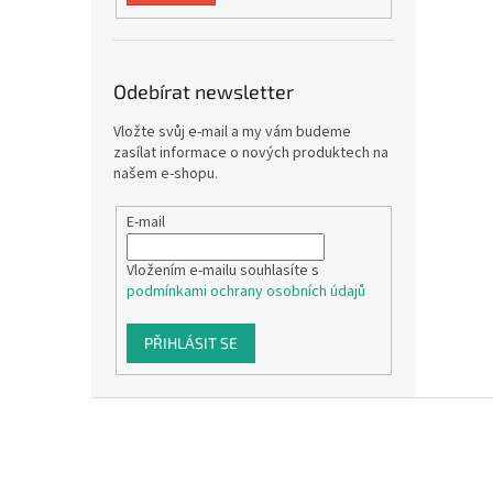
Odebírat newsletter
Vložte svůj e-mail a my vám budeme
zasílat informace o nových produktech na
našem e-shopu.
E-mail
Vložením e-mailu souhlasíte s
podmínkami ochrany osobních údajů
PŘIHLÁSIT SE
Z
á
p
a