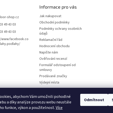
Informace pro vás
Jak nakupovat
floor-shop.cz
Obchodní podmínky
03 49 43 03
Podmínky ochrany osobních
03 49 43 03
údajů
//www.facebook.co
Reklamační řád
ahy.podlahy/
Hodnocení obchodu
Napište nám
Ověřování recenzí
Formulář odstoupení od
smlouvy
Prodávané značky
Výdejní místa
ookies, abychom Vám umožnili pohodlné
Odmítnout
ebu a díky analýze provozu webu neustále
eho funkce, výkon a použitelnost.
Více