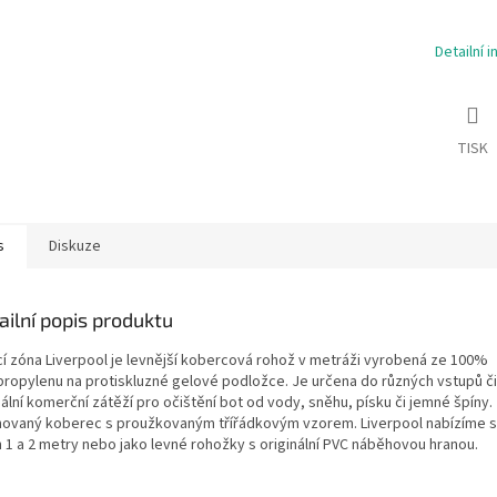
Detailní 
TISK
s
Diskuze
ailní popis produktu
ící zóna Liverpool je levnější kobercová rohož v metráži vyrobená ze 100%
propylenu na protiskluzné gelové podložce. Je určena do různých vstupů č
ální komerční zátěží pro očištění bot od vody, sněhu, písku či jemné špíny.
hovaný koberec s proužkovaným třířádkovým vzorem. Liverpool nabízíme 
h 1 a 2 metry nebo jako levné rohožky s originální PVC náběhovou hranou.