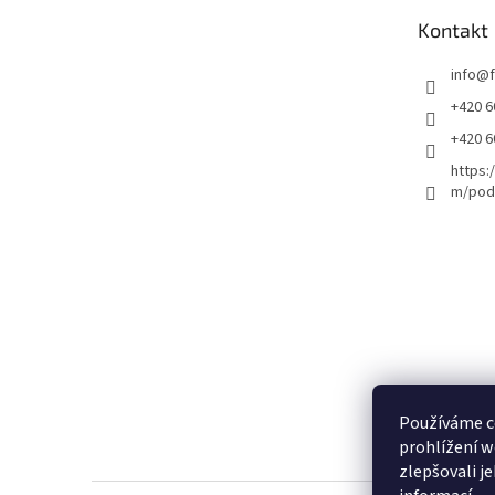
t
Kontakt
í
info
@
+420 6
+420 6
https:
m/podl
Používáme c
prohlížení w
zlepšovali j