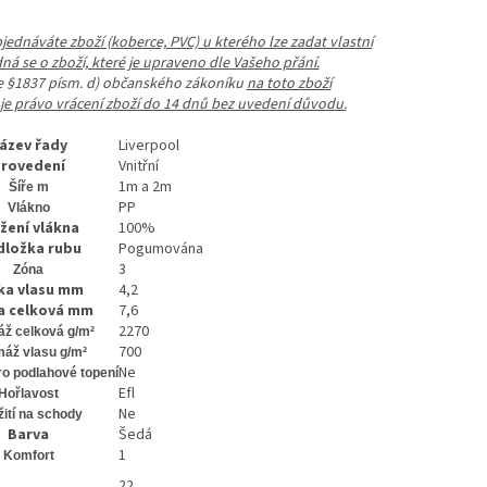
ednáváte zboží (koberce, PVC) u kterého lze zadat vlastní
dná se o zboží, které je upraveno dle Vašeho přání.
le §1837 písm. d) občanského zákoníku
na toto zboží
e právo vrácení zboží do 14 dnů bez uvedení důvodu.
ázev řady
Liverpool
rovedení
Vnitřní
1m a 2m
Šíře m
PP
Vlákno
žení vlákna
100%
ložka rubu
Pogumována
3
Zóna
ka vlasu mm
4,2
a celková mm
7,6
2270
ž celková g/m²
700
áž vlasu g/m²
Ne
o podlahové topení
Efl
Hořlavost
Ne
ití na schody
Barva
Šedá
1
Komfort
22