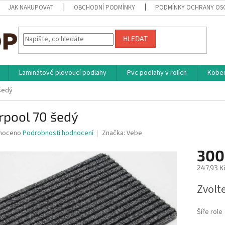
JAK NAKUPOVAT
OBCHODNÍ PODMÍNKY
PODMÍNKY OCHRANY OS
HLEDAT
Laminátové plovoucí podlahy
Pvc podlahy v rolích
Kober
 šedý
rpool 70 šedý
né
noceno
Podrobnosti hodnocení
Značka:
Vebe
ní
300
u
247,93 K
Měrná
Zvolt
cena:
ek.
Šíře role