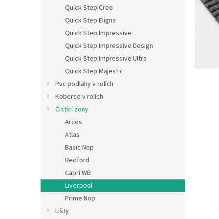
n
Quick Step Creo
e
Quick Step Eligna
l
Quick Step Impressive
Quick Step Impressive Design
Quick Step Impressive Ultra
Quick Step Majestic
Pvc podlahy v rolích
Koberce v rolích
Čistící zony
Arcos
Atlas
Basic Nop
Bedford
Capri WB
Liverpool
Prime Nop
Lišty