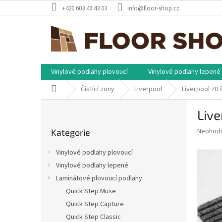
Přejít
+420 603 49 43 03
info@floor-shop.cz
na
obsah
Vinylové podlahy plovoucí
Vinylové podlahy lepené
Domů
Čistící zony
Liverpool
Liverpool 70
P
Live
o
Přeskočit
s
Průměr
Neohod
Kategorie
kategorie
t
hodnoce
r
produkt
Vinylové podlahy plovoucí
a
je
Vinylové podlahy lepené
0,0
n
z
Laminátové plovoucí podlahy
n
5
í
Quick Step Muse
hvězdič
p
Quick Step Capture
a
Quick Step Classic