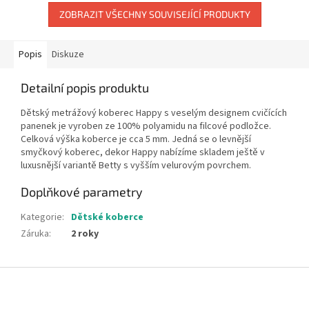
ZOBRAZIT VŠECHNY SOUVISEJÍCÍ PRODUKTY
Popis
Diskuze
Detailní popis produktu
Dětský metrážový koberec Happy s veselým designem cvičících
panenek je vyroben ze 100% polyamidu na filcové podložce.
Celková výška koberce je cca 5 mm. Jedná se o levnější
smyčkový koberec, dekor Happy nabízíme skladem ještě v
luxusnější variantě Betty s vyšším velurovým povrchem.
Doplňkové parametry
Kategorie
:
Dětské koberce
Záruka
:
2 roky
Z
á
p