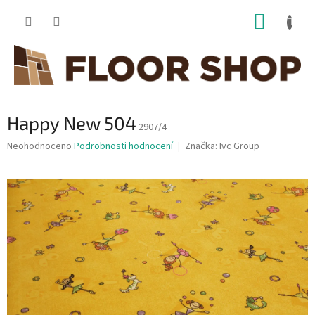
Přejít
NÁKUP
na
obsah
KOŠÍK
Happy New 504
2907/4
Průměrné
Neohodnoceno
Podrobnosti hodnocení
Značka:
Ivc Group
hodnocení
produktu
je
0,0
z
5
hvězdiček.