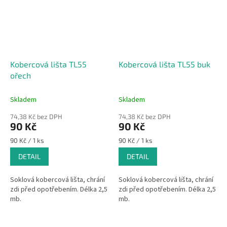
Kobercová lišta TL55
Kobercová lišta TL55 buk
ořech
Skladem
Skladem
74,38 Kč bez DPH
74,38 Kč bez DPH
90 Kč
90 Kč
Měrná
Měrná
90 Kč / 1 ks
90 Kč / 1 ks
cena:
cena:
DETAIL
DETAIL
Soklová kobercová lišta, chrání
Soklová kobercová lišta, chrání
zdi před opotřebením. Délka 2,5
zdi před opotřebením. Délka 2,5
mb.
mb.