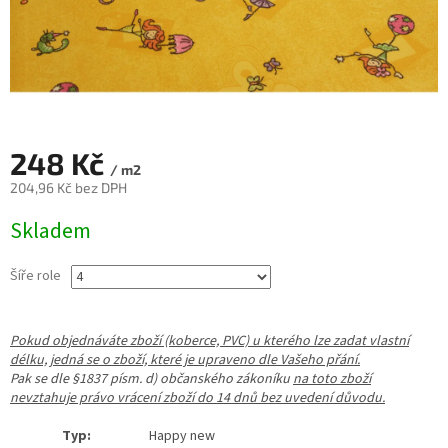
248 Kč
/ m2
204,96 Kč bez DPH
Měrná
Skladem
cena:
Šíře role
Pokud objednáváte zboží (koberce, PVC) u kterého lze zadat vlastní
délku, jedná se o zboží, které je upraveno dle Vašeho přání.
Pak se dle §1837 písm. d) občanského zákoníku
na toto zboží
nevztahuje právo vrácení zboží do 14 dnů bez uvedení důvodu.
Typ:
Happy new