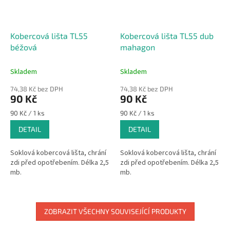
Kobercová lišta TL55
Kobercová lišta TL55 dub
béžová
mahagon
Skladem
Skladem
74,38 Kč bez DPH
74,38 Kč bez DPH
90 Kč
90 Kč
Měrná
Měrná
90 Kč / 1 ks
90 Kč / 1 ks
cena:
cena:
DETAIL
DETAIL
Soklová kobercová lišta, chrání
Soklová kobercová lišta, chrání
zdi před opotřebením. Délka 2,5
zdi před opotřebením. Délka 2,5
mb.
mb.
ZOBRAZIT VŠECHNY SOUVISEJÍCÍ PRODUKTY