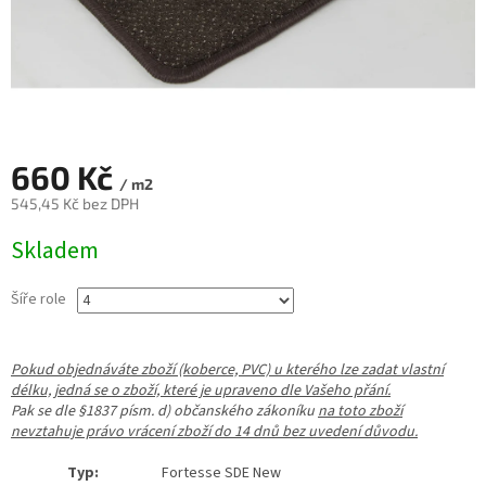
660 Kč
/ m2
545,45 Kč bez DPH
Měrná
Skladem
cena:
Šíře role
Pokud objednáváte zboží (koberce, PVC) u kterého lze zadat vlastní
délku, jedná se o zboží, které je upraveno dle Vašeho přání.
Pak se dle §1837 písm. d) občanského zákoníku
na toto zboží
nevztahuje právo vrácení zboží do 14 dnů bez uvedení důvodu.
Typ:
Fortesse SDE New