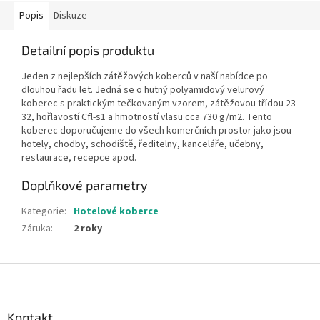
Popis
Diskuze
Detailní popis produktu
Jeden z nejlepších zátěžových koberců v naší nabídce po
dlouhou řadu let. Jedná se o hutný polyamidový velurový
koberec s praktickým tečkovaným vzorem, zátěžovou třídou 23-
32, hořlavostí Cfl-s1 a hmotností vlasu cca 730 g/m2. Tento
koberec doporučujeme do všech komerčních prostor jako jsou
hotely, chodby, schodiště, ředitelny, kanceláře, učebny,
restaurace, recepce apod.
Doplňkové parametry
Kategorie
:
Hotelové koberce
Záruka
:
2 roky
Z
á
p
a
Kontakt