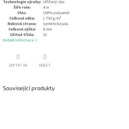
Technologie výroby:
střižený vlas
Šíře role:
4 m
Vlas:
100% polyamid
2
Celková váha:
1 730 g/m
Rubová strana:
syntetická juta
Celková výška:
6 mm
Užitná třída:
32
Detailní informace
ZEPTAT SE
SDÍLET
Související produkty