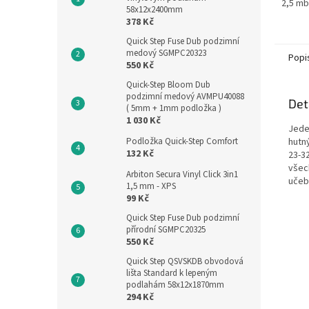
2,5 mb
58x12x2400mm
378 Kč
Quick Step Fuse Dub podzimní
medový SGMPC20323
Popi
550 Kč
Quick-Step Bloom Dub
podzimní medový AVMPU40088
Det
( 5mm + 1mm podložka )
1 030 Kč
Jede
Podložka Quick-Step Comfort
hutn
132 Kč
23-3
všec
Arbiton Secura Vinyl Click 3in1
učeb
1,5 mm - XPS
99 Kč
Quick Step Fuse Dub podzimní
přírodní SGMPC20325
550 Kč
Quick Step QSVSKDB obvodová
lišta Standard k lepeným
podlahám 58x12x1870mm
294 Kč