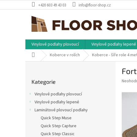
Přejít
+420 603 49 43 03
info@floor-shop.cz
na
obsah
Vinylové podlahy plovoucí
Vinylové podlahy lepené
Domů
Koberce v rolích
Koberce - šíře role 4 me
P
Fort
o
Přeskočit
s
Průměr
Neohod
Kategorie
kategorie
t
hodnoce
r
produkt
Vinylové podlahy plovoucí
a
je
Vinylové podlahy lepené
0,0
n
z
Laminátové plovoucí podlahy
n
5
í
Quick Step Muse
hvězdič
p
Quick Step Capture
a
Quick Step Classic