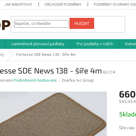
JAK NAKUPOVAT
OBCHODNÍ PODMÍNKY
PODMÍNKY OCHRANY OS
HLEDAT
Laminátové plovoucí podlahy
Pvc podlahy v rolích
Kober
try
Fortesse SDE News 138 - šíře 4m
esse SDE News 138 - šíře 4m
6117/4
né
noceno
Podrobnosti hodnocení
Značka:
Ivc Group
ní
660
u
545,45 K
Měrná
Skla
cena:
ek.
Šíře role