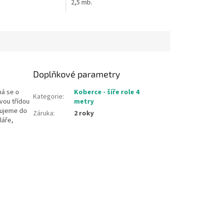
2,5 mb.
Doplňkové parametry
ná se o
Koberce - šíře role 4
Kategorie
:
vou třídou
metry
čujeme do
Záruka
:
2 roky
láře,