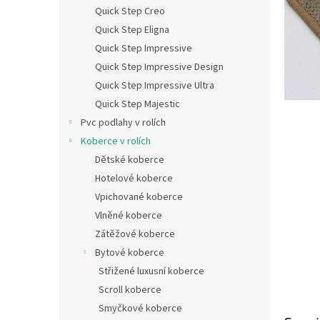
n
Quick Step Creo
e
Quick Step Eligna
l
Quick Step Impressive
Quick Step Impressive Design
Quick Step Impressive Ultra
Quick Step Majestic
Pvc podlahy v rolích
Koberce v rolích
Dětské koberce
Hotelové koberce
Vpichované koberce
Vlněné koberce
Zátěžové koberce
Bytové koberce
Střižené luxusní koberce
Scroll koberce
Smyčkové koberce