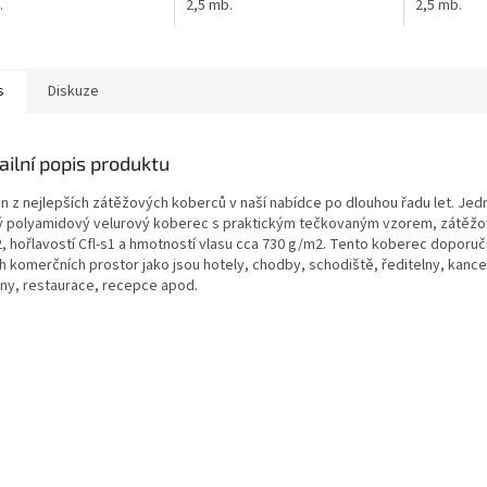
.
2,5 mb.
2,5 mb.
s
Diskuze
ailní popis produktu
n z nejlepších zátěžových koberců v naší nabídce po dlouhou řadu let. Jed
ý polyamidový velurový koberec s praktickým tečkovaným vzorem, zátěžo
2, hořlavostí Cfl-s1 a hmotností vlasu cca 730 g/m2. Tento koberec doporu
h komerčních prostor jako jsou hotely, chodby, schodiště, ředitelny, kance
ny, restaurace, recepce apod.