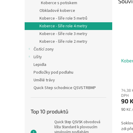
Souvi
Koberce s potiskem
Obkladové koberce
Koberce - šíře role 5 metrů
Koberce - šíře role 4 metry
Koberce - šíře role 3 metry
Koberce - šíře role 2 metry
Čistící zony
Lišty
Kober
Lepidla
Podložky pod podlahu
Umělé trávy
Quick Step schodnice QSVSTRBMP
74,38 
DPH
90 
Měrná
90 Kč /
Top 10 produktů
cena:
Quick Step QSVSK obvodová
Soklov
lišta Standard k plovoucím
zdi př
vinylovým podlahám