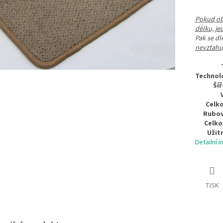
Pokud obj
délku, je
Pak se d
nevztahuj
Technolo
Šíř
Celko
Rubov
Celko
Užit
Detailní 
TISK