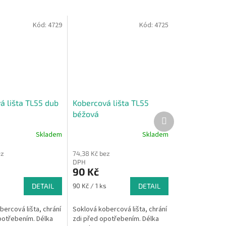
Kód:
4729
Kód:
4725
á lišta TL55 dub
Kobercová lišta TL55
béžová
Další
produkt
Skladem
Skladem
ez
74,38 Kč bez
DPH
90 Kč
Měrná
s
DETAIL
90 Kč / 1 ks
DETAIL
cena:
ercová lišta, chrání
Soklová kobercová lišta, chrání
potřebením. Délka
zdi před opotřebením. Délka