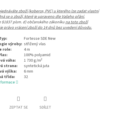
ednáváte zboží (koberce, PVC) u kterého lze zadat vlastní
dná se o zboží, které je upraveno dle Vašeho přání.
le §1837 písm. d) občanského zákoníku
na toto zboží
e právo vrácení zboží do 14 dnů bez uvedení důvodu.
Typ:
Fortesse SDE New
gie výroby:
střižený vlas
e role:
4 m
Vlas:
100% polyamid
2
vá váha:
1 730 g/m
á strana:
syntetická juta
vá výška:
6 mm
ná třída:
32
informace
ZEPTAT SE
SDÍLET