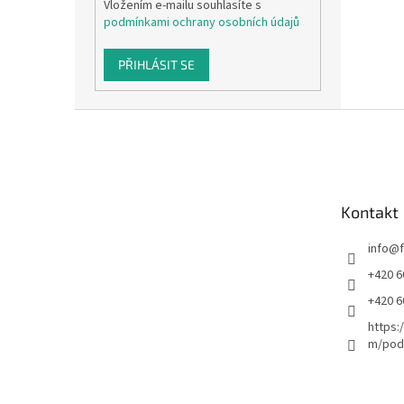
Vložením e-mailu souhlasíte s
podmínkami ochrany osobních údajů
PŘIHLÁSIT SE
Z
á
p
a
t
Kontakt
í
info
@
+420 6
+420 6
https:
m/podl