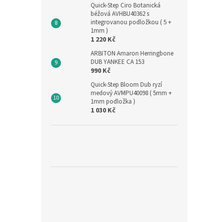
Quick-Step Ciro Botanická
béžová AVHBU40362 s
integrovanou podložkou ( 5 +
1mm )
1 220 Kč
ARBITON Amaron Herringbone
DUB YANKEE CA 153
990 Kč
Quick-Step Bloom Dub ryzí
medový AVMPU40098 ( 5mm +
1mm podložka )
1 030 Kč