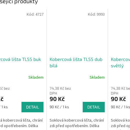
sející produkty
Kód:
4727
Kód:
9993
cová lišta TL55 buk
Kobercová lišta TL55 dub
Kobercov
bílá
světlý
Skladem
Skladem
Kč bez
74,38 Kč bez
74,38 Kč b
DPH
DPH
Kč
90 Kč
90 Kč
Měrná
Měrná
 1 ks
DETAIL
90 Kč / 1 ks
DETAIL
90 Kč / 1 k
cena:
cena:
á kobercová lišta, chrání
Soklová kobercová lišta, chrání
Soklová kob
ed opotřebením. Délka
zdi před opotřebením. Délka
zdi před o