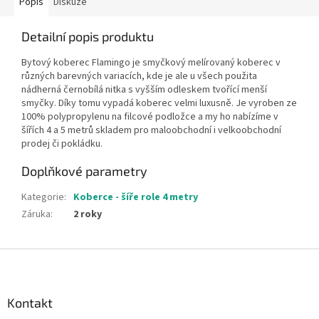
Popis
Diskuze
Detailní popis produktu
Bytový koberec Flamingo je smyčkový melírovaný koberec v
různých barevných variacích, kde je ale u všech použita
nádherná černobílá nitka s vyšším odleskem tvořící menší
smyčky. Díky tomu vypadá koberec velmi luxusně. Je vyroben ze
100% polypropylenu na filcové podložce a my ho nabízíme v
šířích 4 a 5 metrů skladem pro maloobchodní i velkoobchodní
prodej či pokládku.
Doplňkové parametry
Kategorie
:
Koberce - šíře role 4 metry
Záruka
:
2 roky
Z
á
p
a
Kontakt
t