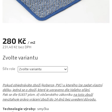
280 Kč
/ m2
231,40 Kč bez DPH
Měrná
Zvolte variantu
cena:
Šíře role
Pokud objednáváte zboží (koberce, PVC) u kterého lze zadat vlastní
délku, jedná se o zboží, které je upraveno dle Vašeho přání.
Pak se dle §1837 písm. d) občanského zákoníku
na toto zboží
nevztahuje právo vrácení zboží do 14 dnů bez uvedení důvodu.
Technologie výroby:
smyčka