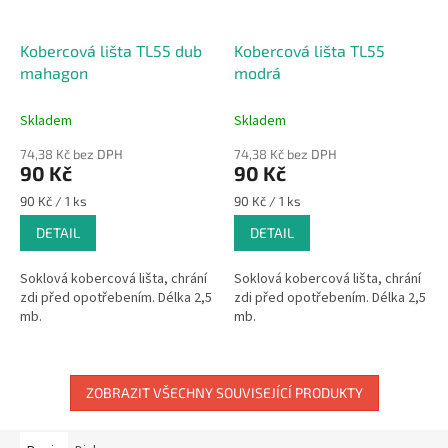
Kobercová lišta TL55 dub
Kobercová lišta TL55
mahagon
modrá
Skladem
Skladem
74,38 Kč bez DPH
74,38 Kč bez DPH
90 Kč
90 Kč
Měrná
Měrná
90 Kč / 1 ks
90 Kč / 1 ks
cena:
cena:
DETAIL
DETAIL
Soklová kobercová lišta, chrání
Soklová kobercová lišta, chrání
zdi před opotřebením. Délka 2,5
zdi před opotřebením. Délka 2,5
mb.
mb.
ZOBRAZIT VŠECHNY SOUVISEJÍCÍ PRODUKTY