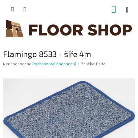
Přejít
NÁKUP
na
obsah
KOŠÍK
Flamingo 8533 - šíře 4m
Průměrné
Neohodnoceno
Podrobnosti hodnocení
Značka:
Balta
hodnocení
produktu
je
0,0
z
5
hvězdiček.