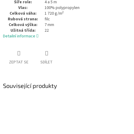
Šíře role:
4 a 5 m
Vlas:
100% polypropylen
2
Celková váha:
1 720 g/m
Rubová strana:
filc
Celková výška:
7 mm
Užitná třída:
22
Detailní informace
ZEPTAT SE
SDÍLET
Související produkty