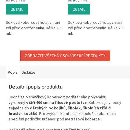
90 Kč / 1 ks
90 Kč / 1 ks
cena:
cena:
DETAIL
DETAIL
Soklová kobercová lišta, chrání
Soklová kobercová lišta, chrání
zdi před opotřebením. Délka 2,5
zdi před opotřebením. Délka 2,5
mb.
mb.
ZOBRAZIT VŠECHNY SOUVISEJÍCÍ PRODUKTY
Popis
Diskuze
Detailní popis produktu
Jedná se o smyčkový koberec z potištěného polyamidu
vyrobený
v šíři 400 cm na filcové podložce
. Koberec je vhodný
zejména do
dětských pokojíků, školek, školních tříd či
hracích koutků
. Pro zvýšení komfortu lze položit koberec na
speciální podložku určenou pod metrážové koberce.