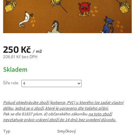
250 Kč
/ m2
206,61 Kč bez DPH
Měrná
Skladem
cena:
Šíře role
Pokud objednáváte zboží (koberce, PVC) u kterého lze zadat vlastní
délku, jedná se o zboží, které je upraveno dle Vašeho přání.
Pak se dle §1837 písm. d) občanského zákoníku
na toto zboží
nevztahuje právo vrácení zboží do 14 dnů bez uvedení důvodu.
Typ Smyčkový