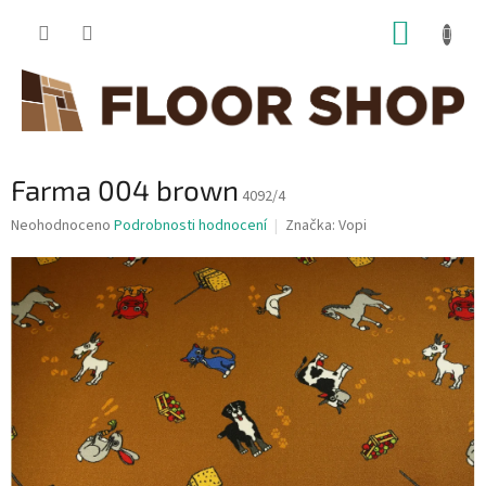
Přejít
NÁKUP
na
obsah
KOŠÍK
Farma 004 brown
4092/4
Průměrné
Neohodnoceno
Podrobnosti hodnocení
Značka:
Vopi
hodnocení
produktu
je
0,0
z
5
hvězdiček.