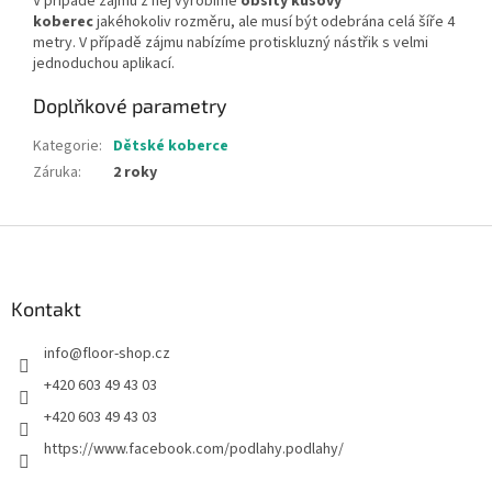
V případě zájmu z něj vyrobíme
obšitý kusový
koberec
jakéhokoliv rozměru, ale musí být odebrána celá šíře 4
metry. V případě zájmu nabízíme protiskluzný nástřik s velmi
jednoduchou aplikací.
Doplňkové parametry
Kategorie
:
Dětské koberce
Záruka
:
2 roky
Z
á
p
a
Kontakt
t
info
@
floor-shop.cz
í
+420 603 49 43 03
+420 603 49 43 03
https://www.facebook.com/podlahy.podlahy/