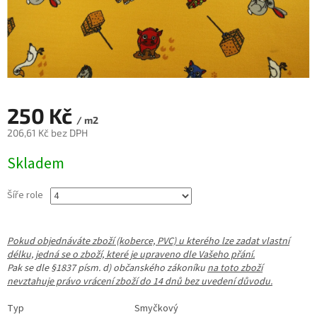
250 Kč
/ m2
206,61 Kč bez DPH
Měrná
Skladem
cena:
Šíře role
Pokud objednáváte zboží (koberce, PVC) u kterého lze zadat vlastní
délku, jedná se o zboží, které je upraveno dle Vašeho přání.
Pak se dle §1837 písm. d) občanského zákoníku
na toto zboží
nevztahuje právo vrácení zboží do 14 dnů bez uvedení důvodu.
Typ Smyčkový