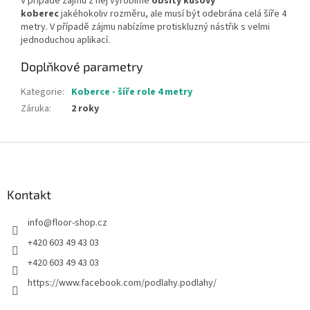
V případě zájmu z něj vyrobíme
obšitý kusový
koberec
jakéhokoliv rozměru, ale musí být odebrána celá šíře 4
metry. V případě zájmu nabízíme protiskluzný nástřik s velmi
jednoduchou aplikací.
Doplňkové parametry
Kategorie
:
Koberce - šíře role 4 metry
Záruka
:
2 roky
Z
á
p
a
Kontakt
t
info
@
floor-shop.cz
í
+420 603 49 43 03
+420 603 49 43 03
https://www.facebook.com/podlahy.podlahy/