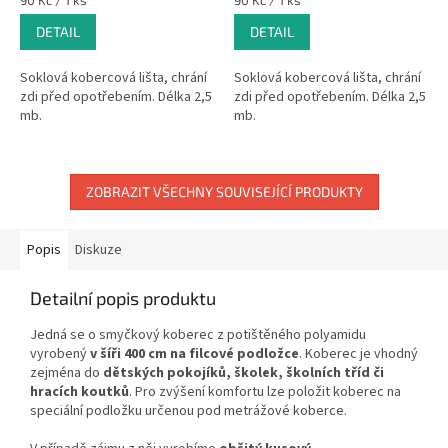
90 Kč / 1 ks
90 Kč / 1 ks
cena:
cena:
DETAIL
DETAIL
Soklová kobercová lišta, chrání
Soklová kobercová lišta, chrání
zdi před opotřebením. Délka 2,5
zdi před opotřebením. Délka 2,5
mb.
mb.
ZOBRAZIT VŠECHNY SOUVISEJÍCÍ PRODUKTY
Popis
Diskuze
Detailní popis produktu
Jedná se o smyčkový koberec z potištěného polyamidu
vyrobený
v šíři 400 cm na filcové podložce
. Koberec je vhodný
zejména do
dětských pokojíků, školek, školních tříd či
hracích koutků
. Pro zvýšení komfortu lze položit koberec na
speciální podložku určenou pod metrážové koberce.