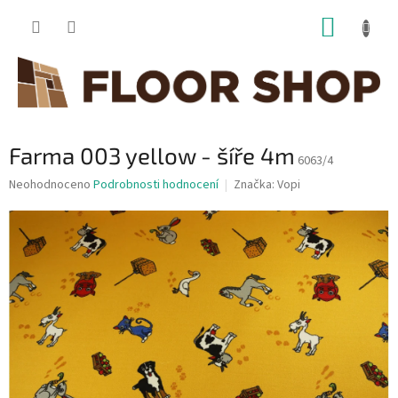
Přejít
NÁKUP
na
obsah
KOŠÍK
Farma 003 yellow - šíře 4m
6063/4
Průměrné
Neohodnoceno
Podrobnosti hodnocení
Značka:
Vopi
hodnocení
produktu
je
0,0
z
5
hvězdiček.