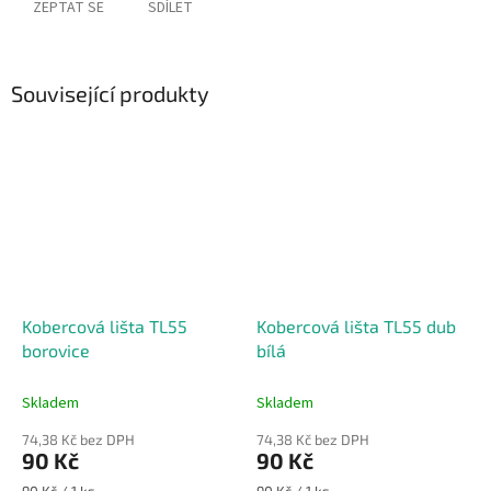
ZEPTAT SE
SDÍLET
Související produkty
Kobercová lišta TL55
Kobercová lišta TL55 dub
borovice
bílá
Skladem
Skladem
74,38 Kč bez DPH
74,38 Kč bez DPH
90 Kč
90 Kč
Měrná
Měrná