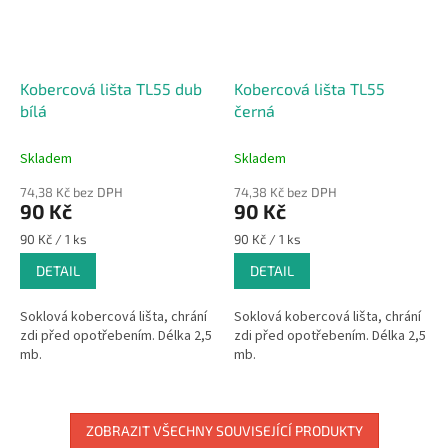
Kobercová lišta TL55 dub
Kobercová lišta TL55
bílá
černá
Skladem
Skladem
74,38 Kč bez DPH
74,38 Kč bez DPH
90 Kč
90 Kč
Měrná
Měrná
90 Kč / 1 ks
90 Kč / 1 ks
cena:
cena:
DETAIL
DETAIL
Soklová kobercová lišta, chrání
Soklová kobercová lišta, chrání
zdi před opotřebením. Délka 2,5
zdi před opotřebením. Délka 2,5
mb.
mb.
ZOBRAZIT VŠECHNY SOUVISEJÍCÍ PRODUKTY