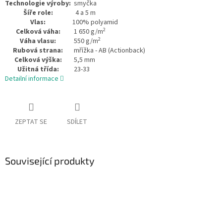
Technologie výroby:
smyčka
Šíře role:
4 a 5 m
Vlas:
100% polyamid
2
Celková váha:
1 650 g/m
2
Váha vlasu:
550 g/m
Rubová strana:
mřížka - AB (Actionback)
Celková výška:
5,5 mm
Užitná třída:
23-33
Detailní informace
ZEPTAT SE
SDÍLET
Související produkty