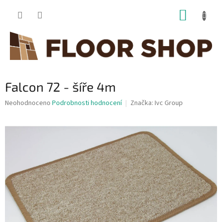
Přejít
NÁKUP
na
obsah
KOŠÍK
Falcon 72 - šíře 4m
Průměrné
Neohodnoceno
Podrobnosti hodnocení
Značka:
Ivc Group
hodnocení
produktu
je
0,0
z
5
hvězdiček.