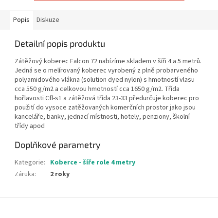
Popis
Diskuze
Detailní popis produktu
Zátěžový koberec Falcon 72 nabízíme skladem v šíři 4 a 5 metrů.
Jedná se o melírovaný koberec vyrobený z plně probarveného
polyamidového vlákna (solution dyed nylon) s hmotností vlasu
cca 550 g/m2 a celkovou hmotností cca 1650 g/m2. Třída
hořlavosti Cfl-s1 a zátěžová třída 23-33 předurčuje koberec pro
použití do vysoce zatěžovaných komerčních prostor jako jsou
kanceláře, banky, jednací místnosti, hotely, penziony, školní
třídy apod
Doplňkové parametry
Kategorie
:
Koberce - šíře role 4 metry
Záruka
:
2 roky
Z
á