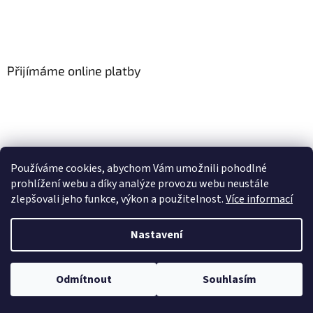
Přijímáme online platby
Používáme cookies, abychom Vám umožnili pohodlné
prohlížení webu a díky analýze provozu webu neustále
zlepšovali jeho funkce, výkon a použitelnost.
Více informací
Vytvořil Shoptet
Nastavení
Copyright 2026
Floor-Shop.cz
. Všechna práva vyhrazena.
Odmítnout
Souhlasím