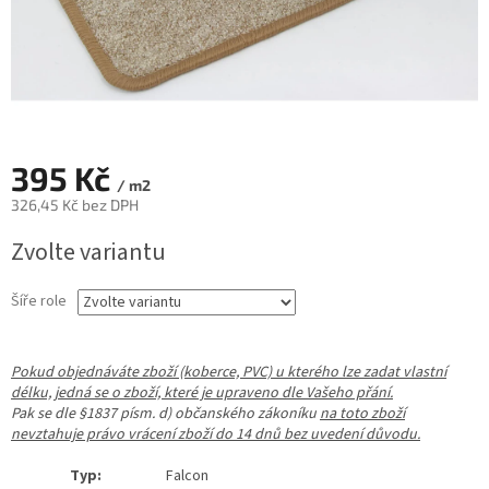
395 Kč
/ m2
326,45 Kč bez DPH
Měrná
Zvolte variantu
cena:
Šíře role
Pokud objednáváte zboží (koberce, PVC) u kterého lze zadat vlastní
délku, jedná se o zboží, které je upraveno dle Vašeho přání.
Pak se dle §1837 písm. d) občanského zákoníku
na toto zboží
nevztahuje právo vrácení zboží do 14 dnů bez uvedení důvodu.
Typ:
Falcon