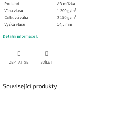
Podklad
AB-mřížka
2
Váha vlasu
1 200 g/m
2
Celková váha
2 150 g/m
Výška vlasu
14,5 mm
Detailní informace
ZEPTAT SE
SDÍLET
Související produkty