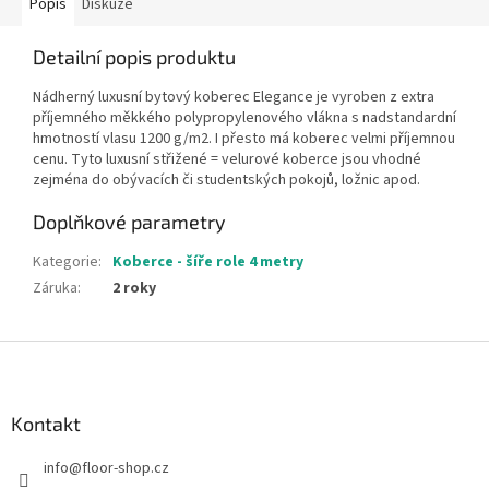
Popis
Diskuze
Detailní popis produktu
Nádherný luxusní bytový koberec Elegance je vyroben z extra
příjemného měkkého polypropylenového vlákna s nadstandardní
hmotností vlasu 1200 g/m2. I přesto má koberec velmi příjemnou
cenu. Tyto luxusní střižené = velurové koberce jsou vhodné
zejména do obývacích či studentských pokojů, ložnic apod.
Doplňkové parametry
Kategorie
:
Koberce - šíře role 4 metry
Záruka
:
2 roky
Z
á
p
a
Kontakt
t
info
@
floor-shop.cz
í