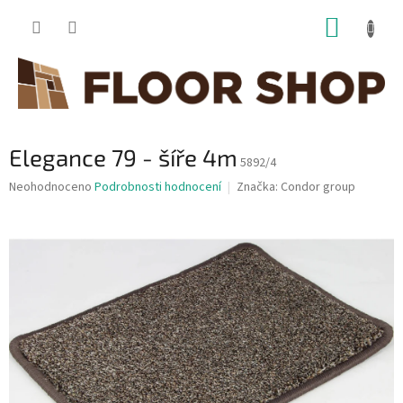
Přejít
NÁKUP
na
obsah
KOŠÍK
Elegance 79 - šíře 4m
5892/4
Průměrné
Neohodnoceno
Podrobnosti hodnocení
Značka:
Condor group
hodnocení
produktu
je
0,0
z
5
hvězdiček.