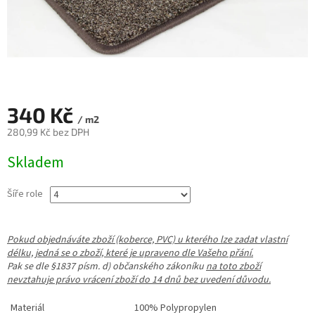
340 Kč
/ m2
280,99 Kč bez DPH
Měrná
Skladem
cena:
Šíře role
Pokud objednáváte zboží (koberce, PVC) u kterého lze zadat vlastní
délku, jedná se o zboží, které je upraveno dle Vašeho přání.
Pak se dle §1837 písm. d) občanského zákoníku
na toto zboží
nevztahuje právo vrácení zboží do 14 dnů bez uvedení důvodu.
Materiál
100% Polypropylen