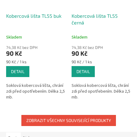
Kobercová lišta TL55 buk
Kobercová lišta TL55
černá
Skladem
Skladem
74,38 Kč bez DPH
74,38 Kč bez DPH
90 Kč
90 Kč
Měrná
Měrná
90 Kč / 1 ks
90 Kč / 1 ks
cena:
cena:
DETAIL
DETAIL
Soklová kobercová lišta, chrání
Soklová kobercová lišta, chrání
zdi před opotřebením. Délka 2,5
zdi před opotřebením. Délka 2,5
mb.
mb.
ZOBRAZIT VŠECHNY SOUVISEJÍCÍ PRODUKTY