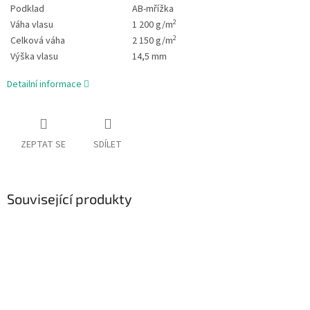
Podklad
AB-mřížka
2
Váha vlasu
1 200 g/m
2
Celková váha
2 150 g/m
Výška vlasu
14,5 mm
Detailní informace
ZEPTAT SE
SDÍLET
Související produkty