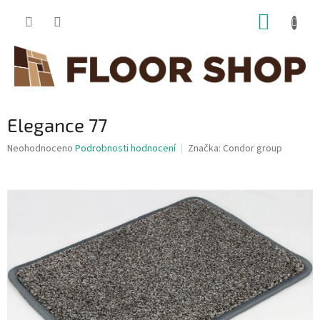
Přejít
NÁKUP
na
obsah
KOŠÍK
Elegance 77
Průměrné
Neohodnoceno
Podrobnosti hodnocení
Značka:
Condor group
hodnocení
produktu
je
0,0
z
5
hvězdiček.