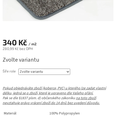
340 Kč
/ m2
280,99 Kč bez DPH
Měrná
Zvolte variantu
cena:
Šíře role
Pokud objednáváte zboží (koberce, PVC) u kterého lze zadat vlastní
délku, jedná se o zboží, které je upraveno dle Vašeho přání.
Pak se dle §1837 písm. d) občanského zákoníku
na toto zboží
nevztahuje právo vrácení zboží do 14 dnů bez uvedení důvodu.
Materiál
100% Polypropylen