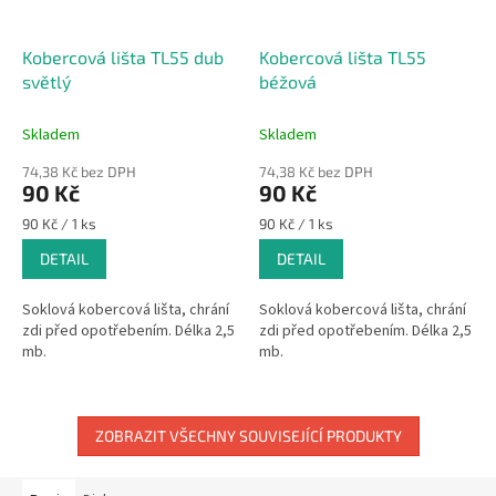
Kobercová lišta TL55 dub
Kobercová lišta TL55
světlý
béžová
Skladem
Skladem
74,38 Kč bez DPH
74,38 Kč bez DPH
90 Kč
90 Kč
Měrná
Měrná
90 Kč / 1 ks
90 Kč / 1 ks
cena:
cena:
DETAIL
DETAIL
Soklová kobercová lišta, chrání
Soklová kobercová lišta, chrání
zdi před opotřebením. Délka 2,5
zdi před opotřebením. Délka 2,5
mb.
mb.
ZOBRAZIT VŠECHNY SOUVISEJÍCÍ PRODUKTY