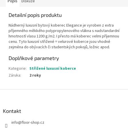
Popis
Diskuze
Detailní popis produktu
Nádherný luxusní bytový koberec Elegance je vyroben z extra
příjemného měkkého polypropylenového vlákna s nadstandardní
hmotností vlasu 1200 g/m2. I přesto má koberec velmi příjemnou
cenu. Tyto luxusní střižené = velurové koberce jsou vhodné
zejména do obývacích či studentských pokojů, ložnic apod.
Doplňkové parametry
Kategorie
:
Střižené luxusní koberce
Záruka
:
2 roky
Z
á
p
a
Kontakt
t
info
@
floor-shop.cz
í