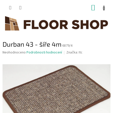
Přejít
NÁKUP
na
obsah
KOŠÍK
Durban 43 - šíře 4m
6879/4
Průměrné
Neohodnoceno
Podrobnosti hodnocení
Značka:
Itc
hodnocení
produktu
je
0,0
z
5
hvězdiček.