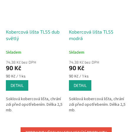
Kobercová lišta TL55 dub
Kobercová lišta TL55
světlý
modrá
Skladem
Skladem
74,38 Kč bez DPH
74,38 Kč bez DPH
90 Kč
90 Kč
Měrná
Měrná
90 Kč / 1 ks
90 Kč / 1 ks
cena:
cena:
DETAIL
DETAIL
Soklová kobercová lišta, chrání
Soklová kobercová lišta, chrání
zdi před opotřebením. Délka 2,5
zdi před opotřebením. Délka 2,5
mb.
mb.