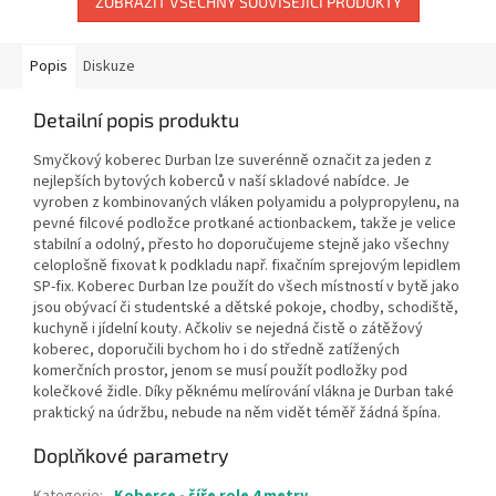
ZOBRAZIT VŠECHNY SOUVISEJÍCÍ PRODUKTY
Popis
Diskuze
Detailní popis produktu
Smyčkový koberec Durban lze suverénně označit za jeden z
nejlepších bytových koberců v naší skladové nabídce. Je
vyroben z kombinovaných vláken polyamidu a polypropylenu, na
pevné filcové podložce protkané actionbackem, takže je velice
stabilní a odolný, přesto ho doporučujeme stejně jako všechny
celoplošně fixovat k podkladu např. fixačním sprejovým lepidlem
SP-fix. Koberec Durban lze použít do všech místností v bytě jako
jsou obývací či studentské a dětské pokoje, chodby, schodiště,
kuchyně i jídelní kouty. Ačkoliv se nejedná čistě o zátěžový
koberec, doporučili bychom ho i do středně zatížených
komerčních prostor, jenom se musí použít podložky pod
kolečkové židle. Díky pěknému melírování vlákna je Durban také
praktický na údržbu, nebude na něm vidět téměř žádná špína.
Doplňkové parametry