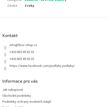
Kategorie
:
Koberce - šíře role 4 metry
Záruka
:
2 roky
Z
á
p
a
Kontakt
t
info
@
floor-shop.cz
í
+420 603 49 43 03
+420 603 49 43 03
https://www.facebook.com/podlahy.podlahy/
Informace pro vás
Jak nakupovat
Obchodní podmínky
Podmínky ochrany osobních údajů