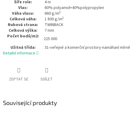
Šíře role:
4 m
Vlas:
60% polyamid+40%polypropylen
2
Váha vlasu:
660 g/m
2
Celková váha:
1 800 g/m
Rubová strana:
TWINBACK
Celková výška:
7 mm
Počet bodů/m2:
225 000
Užitná třída:
31-veřejné a komerční prostory-namáhaní mírné
Detailní informace
ZEPTAT SE
SDÍLET
Související produkty