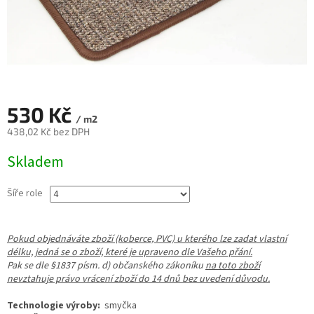
530 Kč
/ m2
438,02 Kč bez DPH
Měrná
Skladem
cena:
Šíře role
Pokud objednáváte zboží (koberce, PVC) u kterého lze zadat vlastní
délku, jedná se o zboží, které je upraveno dle Vašeho přání.
Pak se dle §1837 písm. d) občanského zákoníku
na toto zboží
nevztahuje právo vrácení zboží do 14 dnů bez uvedení důvodu.
Technologie výroby:
smyčka