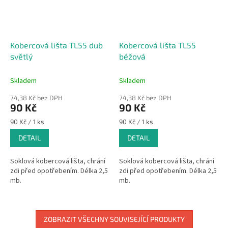
Kobercová lišta TL55 dub
Kobercová lišta TL55
světlý
béžová
Skladem
Skladem
74,38 Kč bez DPH
74,38 Kč bez DPH
90 Kč
90 Kč
Měrná
Měrná
90 Kč / 1 ks
90 Kč / 1 ks
cena:
cena:
DETAIL
DETAIL
Soklová kobercová lišta, chrání
Soklová kobercová lišta, chrání
zdi před opotřebením. Délka 2,5
zdi před opotřebením. Délka 2,5
mb.
mb.
ZOBRAZIT VŠECHNY SOUVISEJÍCÍ PRODUKTY