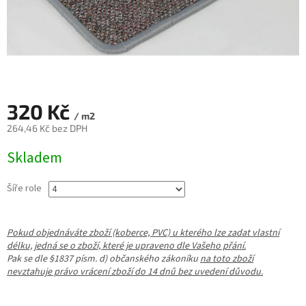
320 Kč
/ m2
264,46 Kč bez DPH
Měrná
Skladem
cena:
Šíře role
Pokud objednáváte zboží (koberce, PVC) u kterého lze zadat vlastní
délku, jedná se o zboží, které je upraveno dle Vašeho přání.
Pak se dle §1837 písm. d) občanského zákoníku
na toto zboží
nevztahuje právo vrácení zboží do 14 dnů bez uvedení důvodu.