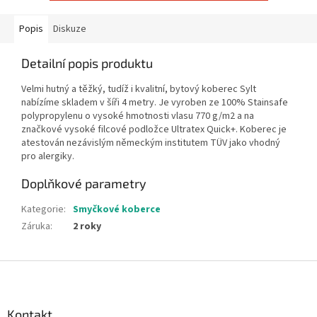
Popis
Diskuze
Detailní popis produktu
Velmi hutný a těžký, tudíž i kvalitní, bytový koberec Sylt
nabízíme skladem v šíři 4 metry. Je vyroben ze 100% Stainsafe
polypropylenu o vysoké hmotnosti vlasu 770 g/m2 a na
značkové vysoké filcové podložce Ultratex Quick+. Koberec je
atestován nezávislým německým institutem TÜV jako vhodný
pro alergiky.
Doplňkové parametry
Kategorie
:
Smyčkové koberce
Záruka
:
2 roky
Z
á
p
a
Kontakt