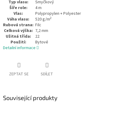
Typ vlasu:
Smyčkový
Šíře role:
4 m
Vlas:
Polypropylen + Polyester
2
Váha vlasu:
520 g/m
Rubová strana:
Filc
Celková výška:
7,2 mm
Užitná třída:
22
Použití:
Bytové
Detailní informace
ZEPTAT SE
SDÍLET
Související produkty