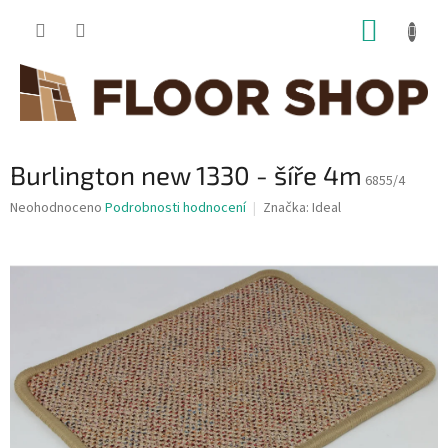
Přejít
NÁKUP
na
obsah
KOŠÍK
Burlington new 1330 - šíře 4m
6855/4
Průměrné
Neohodnoceno
Podrobnosti hodnocení
Značka:
Ideal
hodnocení
produktu
je
0,0
z
5
hvězdiček.