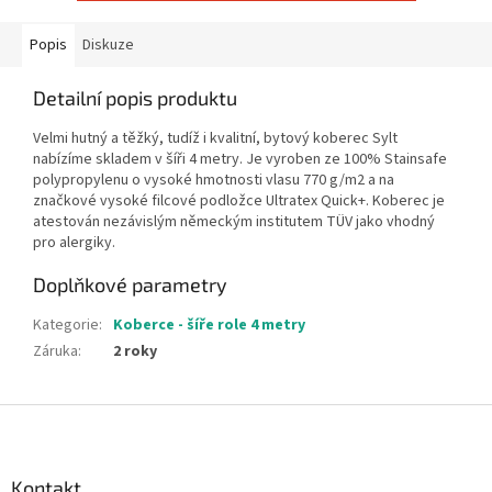
Popis
Diskuze
Detailní popis produktu
Velmi hutný a těžký, tudíž i kvalitní, bytový koberec Sylt
nabízíme skladem v šíři 4 metry. Je vyroben ze 100% Stainsafe
polypropylenu o vysoké hmotnosti vlasu 770 g/m2 a na
značkové vysoké filcové podložce Ultratex Quick+. Koberec je
atestován nezávislým německým institutem TÜV jako vhodný
pro alergiky.
Doplňkové parametry
Kategorie
:
Koberce - šíře role 4 metry
Záruka
:
2 roky
Z
á
p
a
Kontakt