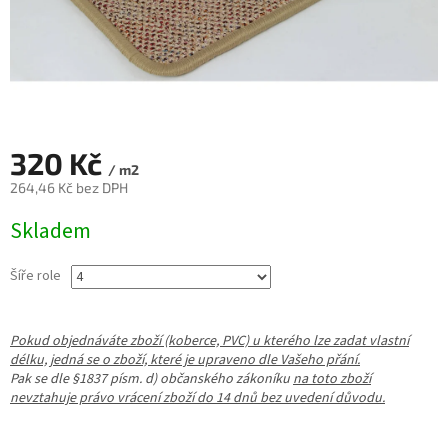
320 Kč
/ m2
264,46 Kč bez DPH
Měrná
Skladem
cena:
Šíře role
Pokud objednáváte zboží (koberce, PVC) u kterého lze zadat vlastní
délku, jedná se o zboží, které je upraveno dle Vašeho přání.
Pak se dle §1837 písm. d) občanského zákoníku
na toto zboží
nevztahuje právo vrácení zboží do 14 dnů bez uvedení důvodu.