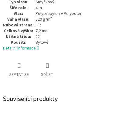
Typ vlasu:
Smyčkový
Šíře role:
4 m
Vlas:
Polypropylen + Polyester
2
Váha vlasu:
520 g/m
Rubová strana:
Filc
Celková výška:
7,2 mm
Užitná třída:
22
Použití:
Bytové
Detailní informace
ZEPTAT SE
SDÍLET
Související produkty