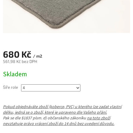
680 Kč
/ m2
561,98 Kč bez DPH
Měrná
Skladem
cena:
Šíře role
Pokud objednáváte zboží (koberce, PVC) u kterého lze zadat vlastní
délku, jedná se o zboží, které je upraveno dle Vašeho přání.
Pak se dle §1837 písm. d) občanského zákoníku
na toto zboží
nevztahuje právo vrácení zboží do 14 dnů bez uvedení důvodu.