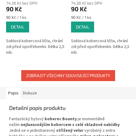
74,38 Kč bez DPH
74,38 Kč bez DPH
90 Kč
90 Kč
Měrná
Měrná
90 Kč / 1 ks
90 Kč / 1 ks
cena:
cena:
DETAIL
DETAIL
Soklová kobercová lišta, chrání
Soklová kobercová lišta, chrání
zdi před opotřebením. Délka 2,5
zdi před opotřebením. Délka 2,5
mb.
mb.
ZOBRAZIT VŠECHNY SOUVISEJÍCÍ PRODUKTY
Popis
Diskuze
Detailní popis produktu
Fantastický bytový
koberec Bounty
je momentálně
naším
nejluxusnějším kobercem z celé skladové nabídky
.
Jedná se o jednobarevný
střižený velur
vyrobený z extra