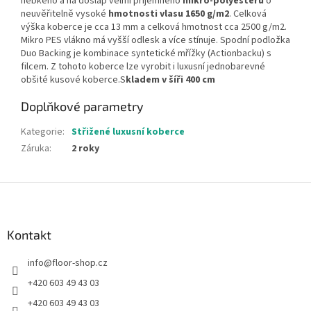
hebkého a na došlap velmi příjemného
mikro-polyesteru
o
neuvěřitelně vysoké
hmotnosti vlasu 1650 g/m2
. Celková
výška koberce je cca 13 mm a celková hmotnost cca 2500 g/m2.
Mikro PES vlákno má vyšší odlesk a více stínuje. Spodní podložka
Duo Backing je kombinace syntetické mřížky (Actionbacku) s
filcem. Z tohoto koberce lze vyrobit i luxusní jednobarevné
obšité kusové koberce.S
kladem v šíři 400 cm
Doplňkové parametry
Kategorie
:
Střižené luxusní koberce
Záruka
:
2 roky
Z
á
p
a
Kontakt
t
info
@
floor-shop.cz
í
+420 603 49 43 03
+420 603 49 43 03