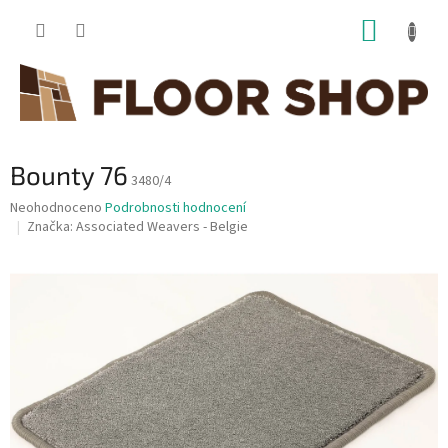
Přejít
NÁKUP
na
obsah
KOŠÍK
Bounty 76
3480/4
Průměrné
Neohodnoceno
Podrobnosti hodnocení
hodnocení
Značka:
Associated Weavers - Belgie
produktu
je
0,0
z
5
hvězdiček.