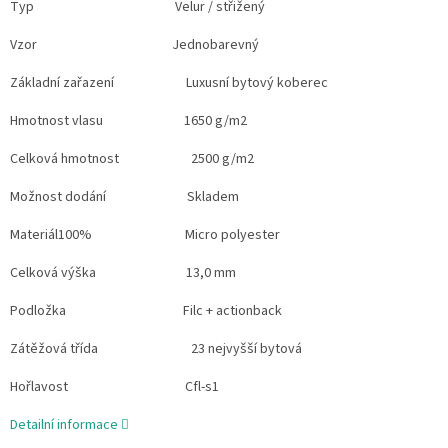
Typ Velur / střižený
Vzor Jednobarevný
Základní zařazení Luxusní bytový koberec
Hmotnost vlasu 1650 g/m2
Celková hmotnost 2500 g/m2
Možnost dodání Skladem
Materiál100% Micro polyester
Celková výška 13,0 mm
Podložka Filc + actionback
Zátěžová třída 23 nejvyšší bytová
Hořlavost Cfl-s1
Detailní informace