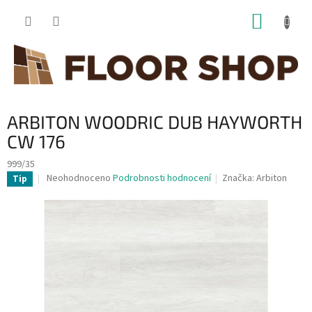
Přejít
NÁKUP
na
obsah
KOŠÍK
ARBITON WOODRIC DUB HAYWORTH
CW 176
999/35
Průměrné
Neohodnoceno
Podrobnosti hodnocení
Značka:
Arbiton
Tip
hodnocení
produktu
je
0,0
z
5
hvězdiček.