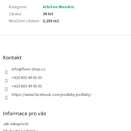
Kategorie
:
Arbiton Woodric
Záruka
:
20 let
Množství v balení
:
2,235 m2
Z
á
p
a
Kontakt
t
info
@
floor-shop.cz
í
+420 603 49 43 03
+420 603 49 43 03
https://www.facebook.com/podlahy.podlahy/
Informace pro vás
Jak nakupovat