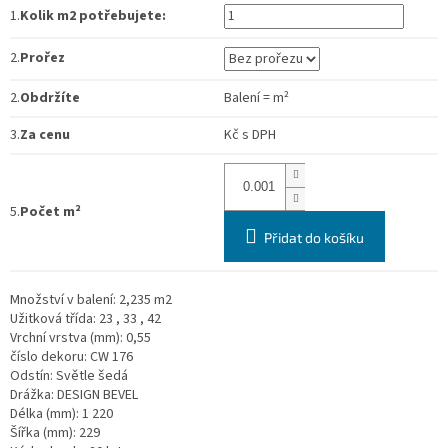
1.
Kolik m2 potřebujete:
2.
Prořez
2.
Obdržíte
Balení
=
m²
3.
Za cenu
Kč
s DPH
5.
Počet m²
Přidat do košíku
Množství v balení: 2,235 m2
Užitková třída:
23 , 33 , 42
Vrchní vrstva (mm):
0,55
číslo dekoru:
CW 176
Odstín:
Světle
šedá
Drážka:
DESIGN BEVEL
Délka (mm):
1 220
Šířka (mm):
229