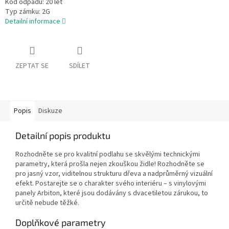
Kód odpadu:
20 let
Typ zámku:
2G
Detailní informace
ZEPTAT SE
SDÍLET
Popis
Diskuze
Detailní popis produktu
Rozhodněte se pro kvalitní podlahu se skvělými technickými
parametry, která prošla nejen zkouškou židle!
Rozhodněte se
pro jasný vzor, viditelnou strukturu dřeva a nadprůměrný vizuální
efekt. Postarejte se o charakter svého interiéru – s vinylovými
panely Arbiton, které jsou dodávány s dvacetiletou zárukou, to
určitě nebude těžké.
Doplňkové parametry