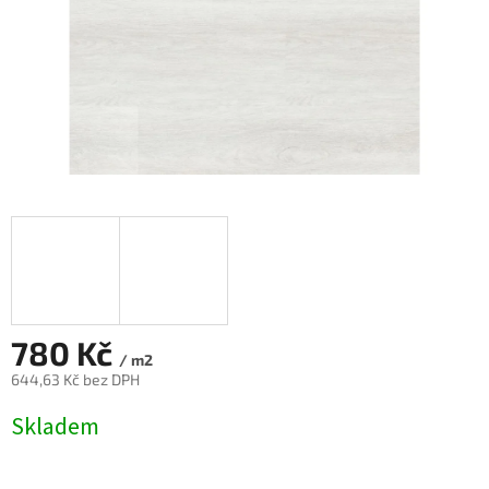
780 Kč
/ m2
644,63 Kč bez DPH
Měrná
Skladem
cena: