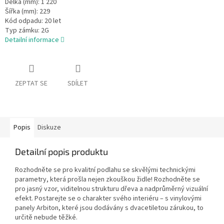
Délka (mm):
1 220
Šířka (mm):
229
Kód odpadu:
20 let
Typ zámku:
2G
Detailní informace
ZEPTAT SE
SDÍLET
Popis
Diskuze
Detailní popis produktu
Rozhodněte se pro kvalitní podlahu se skvělými technickými
parametry, která prošla nejen zkouškou židle!
Rozhodněte se
pro jasný vzor, viditelnou strukturu dřeva a nadprůměrný vizuální
efekt. Postarejte se o charakter svého interiéru – s vinylovými
panely Arbiton, které jsou dodávány s dvacetiletou zárukou, to
určitě nebude těžké.