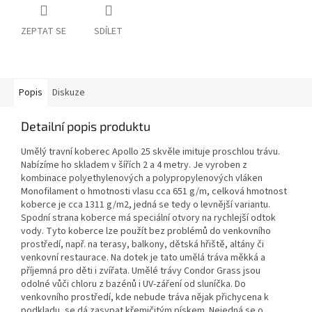
ZEPTAT SE
SDÍLET
Popis
Diskuze
Detailní popis produktu
Umělý travní koberec Apollo 25 skvěle imituje proschlou trávu.
Nabízíme ho skladem v šířích 2 a 4 metry. Je vyroben z
kombinace polyethylenových a polypropylenových vláken
Monofilament o hmotnosti vlasu cca 651 g/m, celková hmotnost
koberce je cca 1311 g/m2, jedná se tedy o levnější variantu.
Spodní strana koberce má speciální otvory na rychlejší odtok
vody. Tyto koberce lze použít bez problémů do venkovního
prostředí, např. na terasy, balkony, dětská hřiště, altány či
venkovní restaurace. Na dotek je tato umělá tráva měkká a
příjemná pro děti i zvířata. Umělé trávy Condor Grass jsou
odolné vůči chloru z bazénů i UV-záření od sluníčka. Do
venkovního prostředí, kde nebude tráva nějak přichycena k
podkladu, se dá zasypat křemičitým pískem. Nejedná se o