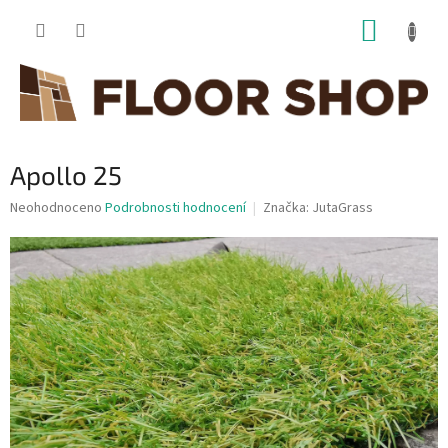
Přejít
NÁKUP
na
obsah
KOŠÍK
Apollo 25
Průměrné
Neohodnoceno
Podrobnosti hodnocení
Značka:
JutaGrass
hodnocení
produktu
je
0,0
z
5
hvězdiček.