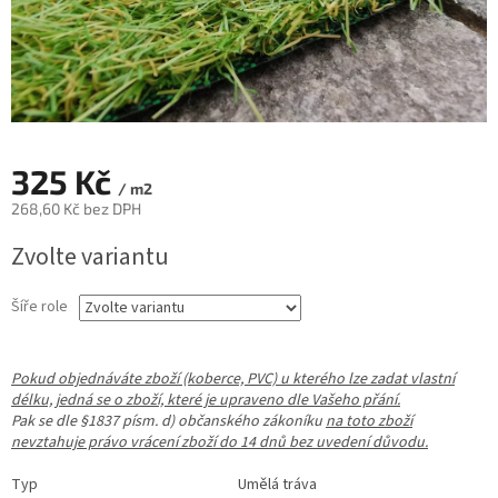
325 Kč
/ m2
268,60 Kč bez DPH
Měrná
Zvolte variantu
cena:
Šíře role
Pokud objednáváte zboží (koberce, PVC) u kterého lze zadat vlastní
délku, jedná se o zboží, které je upraveno dle Vašeho přání.
Pak se dle §1837 písm. d) občanského zákoníku
na toto zboží
nevztahuje právo vrácení zboží do 14 dnů bez uvedení důvodu.
Typ Umělá tráva