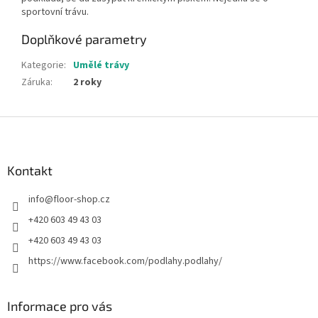
sportovní trávu.
Doplňkové parametry
Kategorie
:
Umělé trávy
Záruka
:
2 roky
Z
á
p
a
Kontakt
t
info
@
floor-shop.cz
í
+420 603 49 43 03
+420 603 49 43 03
https://www.facebook.com/podlahy.podlahy/
Informace pro vás